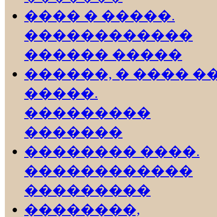
���� � �����.
������������
������ �����
������, � ���� �
�����.
���������
�������
�������� ����.
������������
���������
��������,