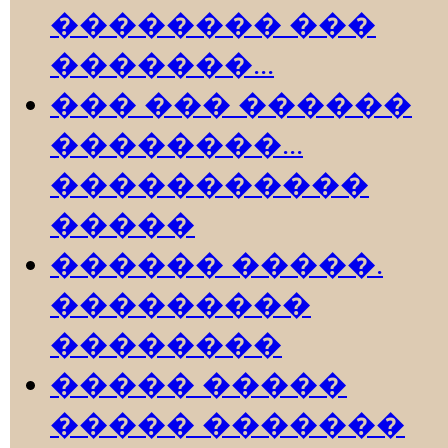
�������� ���
�������...
��� ��� ������
��������...
�����������
�����
������ �����.
���������
��������
����� �����
����� �������