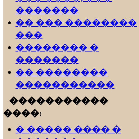
�������
�� ��� ��������
���
�������� �
�������
�� ��������
�����������
�����������
����:
� ����� ���� �