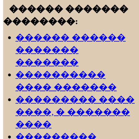
������ �������
��������:
������ ������
�������
�������
����������
���� �������
��������� ����
����, � �������
����
���������