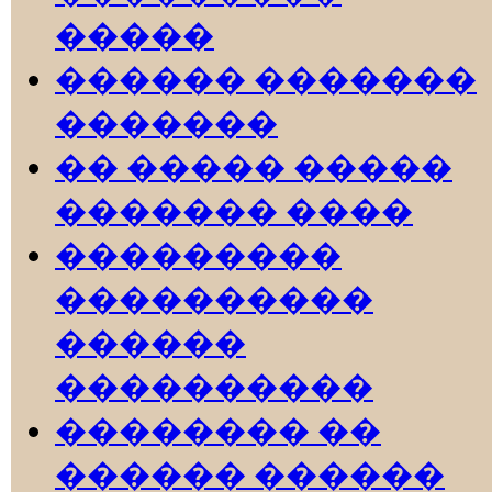
�����
������ �������
�������
�� ����� �����
������� ����
���������
����������
������
����������
�������� ��
������ ������