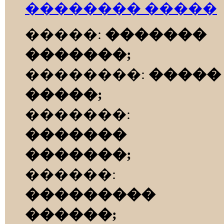
�������� �����
�����:
�������
�������;
��������:
�����
�����;
�������:
�������
�������;
������:
���������
������;