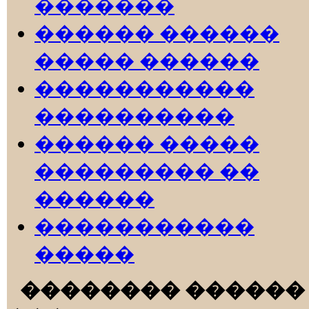
�������
������ ������
����� ������
�����������
����������
������ �����
��������� ��
������
�����������
�����
�������� ������