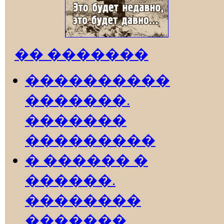
�� �������
����������
�������.
�������
���������
� ������ �
������.
��������
�������