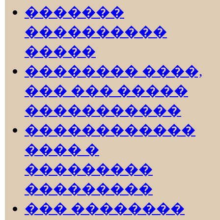
�������
����������
�����
�������� ����,
��� ��� �����
�����������
������������
���� �
���������
���������
��� ��������