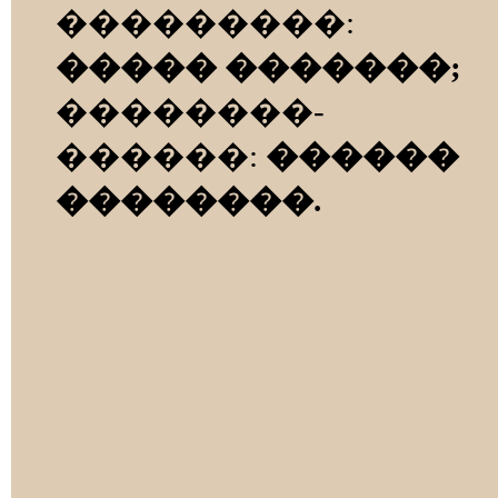
���������:
����� �������;
��������-
������:
������
��������.