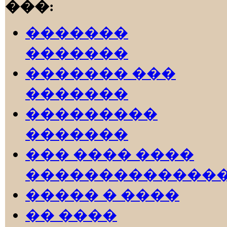
���:
�������
�������
������� ���
�������
���������
�������
��� ���� ����
�������������
����� � ����
�� ����