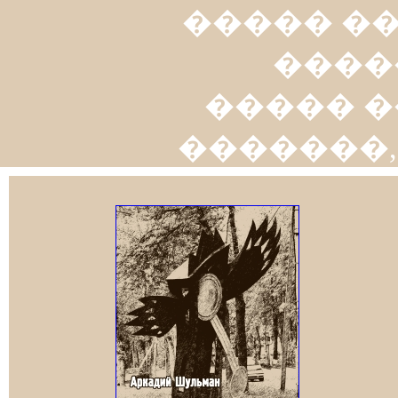
����� �
����
����� �
�������,