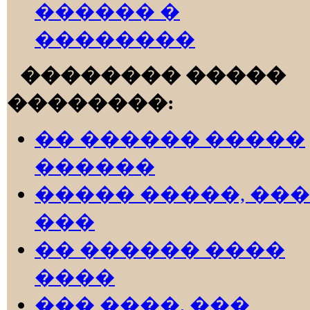
������ �
��������
�������� �����
��������:
�� ������ �����
������
����� �����, ���
���
�� ������ ����
����
��� ����, ���