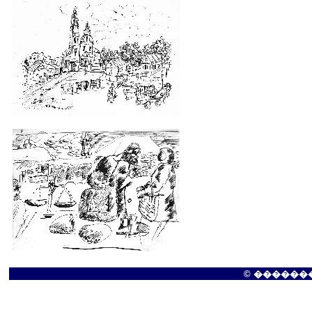
© �������