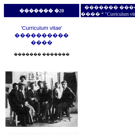
������� ������� *
������� �20
���� * "Curriculum vita
'Curriculum vitae'
����������
����
������� �������