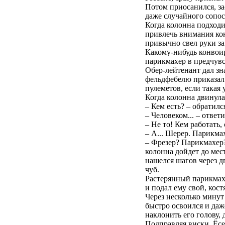
Потом приосанился, за
даже случайного сопос
Когда колонна подходи
привлечь внимания кон
привычно свел руки за
Какому-нибудь конвоир
парикмахер в предчув
Обер-лейтенант дал зн
фельдфебелю приказал 
пулеметов, если такая
Когда колонна двинула
– Кем есть? – обратилс
– Человеком... – отве
– Не то! Кем работать
– А... Шерер. Парикма
– Фрезер? Парикмахер?
колонна дойдет до мес
нашелся шагов через д
чуб.
Растерянный парикмахе
и подал ему свой, кос
Через несколько мину
быстро освоился и даж
наклонить его голову, 
Подправляя виски, Ёсе