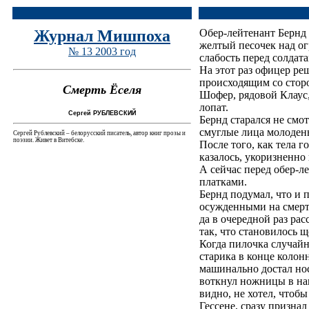
Журнал Мишпоха
Обер-лейтенант Бернд 
желтый песочек над о
№ 13 2003 год
слабость перед солдат
На этот раз офицер ре
происходящим со сторо
Смерть Ёселя
Шофер, рядовой Клаус,
лопат.
Сергей РУБЛЕВСКИЙ
Бернд старался не смо
смуглые лица молодень
Сергей Рублевский – белорусский писатель, автор книг прозы и
поэзии. Живет в Витебске.
После того, как тела г
казалось, укоризненно
А сейчас перед обер-
платками.
Бернд подумал, что и 
осужденными на смерть
да в очередной раз ра
так, что становилось щ
Когда пилочка случайн
старика в конце колон
машинально достал нос
воткнул ножницы в наг
видно, не хотел, чтоб
Гессене, сразу призна