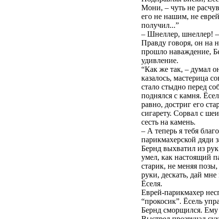
Мони, – чуть не расчув
его не нашим, не евре
получил...”
– Шнеллер, шнеллер! –
Правду говоря, он на 
прошло наваждение, Бe
удивление.
“Как же так, – думал о
казалось, мастерица со
стало стыдно перед со
поднялся с камня. Ёсе
равно, достриг его ст
сигарету. Сорвал с ше
сесть на камень.
– А теперь я тебя бла
парикмахерской дяди 
Бернд выхватил из рук
умел, как настоящий п
старик, не меняя позы
руки, дескать, дай мне
Ёселя.
Еврей-парикмахер несп
“прокосик”. Ёсель упра
Бернд сморщился. Ему у
Выстрел прозвучал сухо