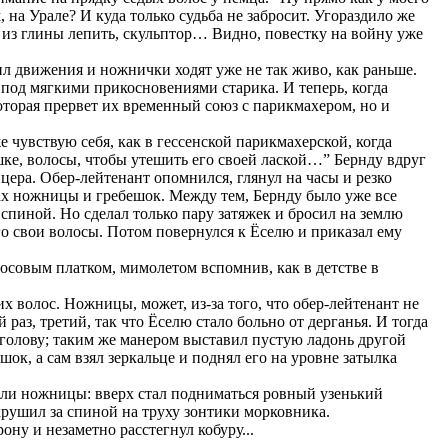
, на Урале? И куда только судьба не забросит. Угораздило же
й из глины лепить, скульптор… Видно, повестку на войну уже
ил движения и ножнички ходят уже не так живо, как раньше.
л под мягкими прикосновениями старика. И теперь, когда
которая прервет их временный союз с парикмахером, но и
же чувствую себя, как в гессенской парикмахерской, когда
ишке, волосы, чтобы утешить его своей лаской…” Бернду вдруг
цера. Обер-лейтенант опомнился, глянул на часы и резко
ках ножницы и гребешок. Между тем, Бернду было уже все
 спиной. Но сделал только пару затяжек и бросил на землю
его свои волосы. Потом повернулся к Ёселю и приказал ему
носовым платком, мимолетом вспомнив, как в детстве в
 волос. Ножницы, может, из-за того, что обер-лейтенант не
раз, третий, так что Ёселю стало больно от дерганья. И тогда
за голову; таким же манером выставил пустую ладонь другой
ок, а сам взял зеркальце и поднял его на уровне затылка
кали ножницы: вверх стал подниматься ровный узенький
 крушил за спиной на труху зонтики морковника.
ону и незаметно расстегнул кобуру...