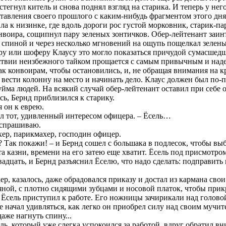
стегнул китель и снова поднял взгляд на старика. И теперь у не
тавления своего прошлого с каким-нибудь фрагментом этого дня
ла к низинке, где вдоль дороги рос густой морковник, старик-п
воира, сощипнул пару зеленых зонтичков. Обер-лейтенант заинте
 спиной и через несколько мгновений на ощупь пощелкал зелены
у или шоферу Клаусу это могло показаться причудой сумасшедше
ствии неизбежного тайком прощается с самым привычным и наде
ак конвоирам, чтобы остановились, и, не обращая внимания на кр
вести колонну на место и начинать дело. Клаус должен был по-п
 уйма людей. На всякий случай обер-лейтенант оставил при себе 
сь, Бернд приблизился к старику.
я он к еврею.
тил тот, удивленный интересом офицера. – Ёсель…
, спрашиваю.
хер, парикмахер, господин офицер.
 Так покажи! – и Бернд сошел с большака в подлесок, чтобы вы
та казни, времени на его затею еще хватит. Ёсель под присмотро
вадцать, и Бернд разъяснил Ёселю, что надо сделать: подправить
р, казалось, даже обрадовался приказу и достал из кармана сво
тяной, с плотно сидящими зубцами и носовой платок, чтобы при
т Ёсель приступил к работе. Его ножницы зачирикали над голо
е начал удивляться, как легко он приобрел силу над своим муч
даже нагнуть спину...
ль, который уже слегка успокоился за работой, вдруг обратил вн