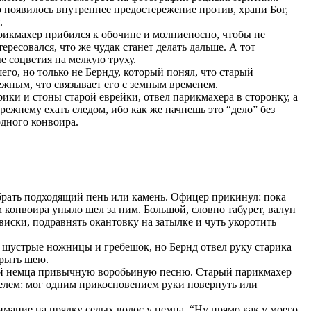
го появилось внутреннее предостережение против, храни Бог,
.
арикмахер прибился к обочине и молниеносно, чтобы не
ресовался, что же чудак станет делать дальше. А тот
е соцветия на мелкую труху.
го, но только не Бернду, который понял, что старый
жным, что связывает его с земным временем.
ики и стоны старой еврейки, отвел парикмахера в сторонку, а
режнему ехать следом, ибо как же начнешь это “дело” без
одного конвоира.
брать подходящий пень или камень. Офицер прикинул: пока
м конвоира уныло шел за ним. Большой, словно табурет, валун
 виски, подравнять окантовку на затылке и чуть укоротить
и шустрые ножницы и гребешок, но Бернд отвел руку старика
крыть шею.
вой немца привычную воробьиную песню. Старый парикмахер
ителем: мог одним прикосновением руки повернуть или
имание на прядку седых волос у немца. “Ну прямо как у моего