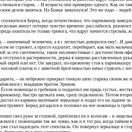
ствовался старик. – И возраста они примерно одного. Как он там
йским делом заняться. На Божье замахнулся! Это же надо – люде
 спохватился Бернд, когда почувствовал, что парикмахер замедл
несколько минут потерял чувство времени: расслабился, разомле
рнда охватила не только тревога, что вдруг начнется стрельба, 
н, – никчемный человечек, а я с легкостью доверился ему!.. И да
всем не стрижет, а просто кудлатит, перебирает, как мать мальч
бой за эти сантименты, такие несовместимые с достоинством офи
ль отступил в растерянности, держа в широко расставленных ру
арый еврей или нет. Он закурил, по-прежнему стоя к парикмахеру
и носовой платок и с заметной брезгливостью начал стрясать с н
годарить, – он небрежно прикрыл тонкую шею старика своим же 
забавлялся с младшим братом Эриком.
 Ёселя ножницы и гребешок и подцепил им прядь густых, жестких
арикмахер, быстро щелкать ими, сразу подклинило. Потом второй 
, достал из кармана маленькое зеркальце и подал его на ладони 
 инструмент. Бернд догадался и положил на нее ножницы и гребеш
ешно свел руки за головой, приблизил их к волосам – и защел
влялся с ножницами так же ловко, как и в тот раз, когда тайком
же стал надоедать этот спектакль. Он повернул зеркальце в стор
, будто кто-то в лесу сломал ветку.