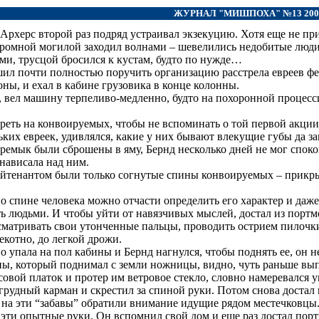
ЖУРНАЛ "МИШПОХА" №13 200
Архерс второй раз подряд устраивал экзекуцию. Хотя еще не при
громной могилой заходил волнами – шевелились недобитые люди
ами, трусцой бросился к кустам, будто по нужде…
шил почти полностью поручить организацию расстрела евреев ф
ны, и ехал в кабине грузовика в конце колонны.
 вел машину терпеливо-медленно, будто на похоронной процесси
треть на конвоируемых, чтобы не вспоминать о той первой акции
ких евреек, удивлялся, какие у них бывают влекущие губы да з
оремык были сброшены в яму, Бернд несколько дней не мог спокой
 нависала над ним.
лейтенантом были только согнутые спины конвоируемых – прик
по спине человека можно отчасти определить его характер и даж
 людьми. И чтобы уйти от навязчивых мыслей, достал из портмо
ссматривать свои утонченные пальцы, проводить острием пилочк
екотно, до легкой дрожи.
о упала на пол кабины и Бернд нагнулся, чтобы поднять ее, он 
ны, который поднимал с земли ножницы, видно, чуть раньше вы
овой платок и протер им ветровое стекло, словно намеревался у
рудный карман и скрестил за спиной руки. Потом снова достал
ы на эти “забавы” обратили внимание идущие рядом местечковцы.
л эти опытные руки. Он вспомнил свой дом и еще раз достал пор