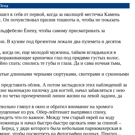
3год
шел в себя от первой, когда за околицей местечка Камень
. Он почувствовал прилив тошноты и, чтобы не показать
ельдфебелю Ёнену, чтобы самому присматривать за
и. В кузове под брезентом лежали два пулемета и десяток
, когда он, еще молодой мужчина, тайком вглядывался в
авораживающие кринички глаз под прядями густых волос.
но спать: снились те губы и глаза. Да и сама ночная тьма,
рытые длинными черными сюртуками, свитерами и суконными
е представить облик. А потом застыдился этих наблюдений за
не маленькую пилочку для ногтей, начал забавляться с нею
и по четко прочерченной линии жизни на левой ладони, да
невольно глянул в окно и обратил внимание на хромого
пущенные из рук. Обер-лейтенант выпрямил спину,
видеть что-то важное. Между тем старый еврей на ходу
 ножницы и начал быстро-быстро щелкать ими за спиной –
 Бернд, у дяди которого была небольшая парикмахерская в
тмоне, чтобы посмотреть на фотографии родных. Притих...