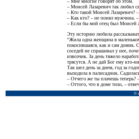
– Мне многие говорят об этом.
– Моисей Лазаревич так любил с
– Кто такой Моисей Лазаревич? 
– Как кто? – не понял мужчина. –
– Если бы мой отец был Моисей Л
Эту историю любила рассказыват
“Жила одна женщина в маленьком 
покосившаяся, как и сам домик. 
соседей не спрашивал у нее, поч
извозчик. За день тяжело нарабо
трясутся. А не дай Бог ему кто-н
Так шел день за днем, год за год
выходила в палисадник. Садилась
– Отчего же ты плачешь теперь? 
– Оттого, что в доме тихо, – отв
© 