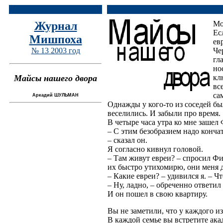
Журнал
Мо
Ес
Мишпоха
ев
№ 13 2003 год
Че
гл
но
Майсы нашего двора
кл
все
са
Аркадий ШУЛЬМАН
Однажды у кого-то из соседей бы
веселились. И забыли про время.
В четыре часа утра ко мне зашел
– С этим безобразием надо кончат
– сказал он.
Я согласно кивнул головой.
– Там живут евреи? – спросил Фим
их быстро утихомирю, они меня д
– Какие евреи? – удивился я. – 
– Ну, ладно, – обреченно ответил
И он пошел в свою квартиру.
Вы не заметили, что у каждого и
В каждой семье вы встретите ака