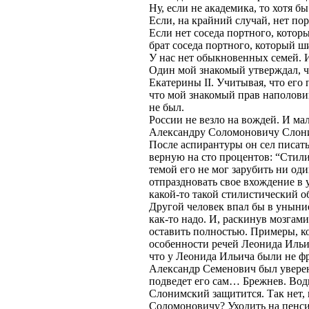
Ну, если не академика, то хотя б
Если, на крайний случай, нет пор
Если нет соседа портного, котор
брат соседа портного, который 
У нас нет обыкновенных семей. И 
Один мой знакомый утверждал, ч
Екатерины II. Учитывая, что его
что мой знакомый прав наполовин
не был.
России не везло на вождей. И мал
Александру Соломоновичу Слон
После аспирантуры он сел писать
верную на сто процентов: “Стил
темой его не мог зарубить ни од
отпраздновать свое вхождение в
какой-то такой стилистический об
Другой человек впал бы в уныни
как-то надо. И, раскинув мозгами
оставить полностью. Примеры, к
особенности речей Леонида Ильи
что у Леонида Ильича были не фр
Александр Семенович был уверен,
подведет его сам… Брежнев. Води
Слонимский защитится. Так нет, 
Соломоновичу? Уходить на пенсию