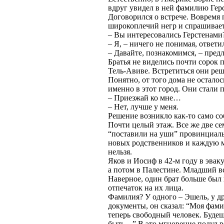
вдруг увидел в ней фамилию Гер
Договорился о встрече. Вовремя 
широкоплечий негр и спрашивает
– Вы интересовались Герстенами
– Я, – ничего не понимая, ответи
– Давайте, познакомимся, – предл
Братья не виделись почти сорок 
Тель-Авиве. Встретиться они реш
Понятно, от того дома не осталос
именно в этот город. Они стали п
– Приезжай ко мне…
– Нет, лучше у меня.
Решение возникло как-то само со
Почти целый этаж. Все же две с
“поставили на уши” провинциал
новых родственников и каждую ми
нельзя.
Яков и Иосиф в 42-м году в эвак
а потом в Палестине. Младший вс
Наверное, один брат больше был 
отпечаток на их лица.
Фамилия? У одного – Эшель, у др
документы, он сказал: “Моя фами
теперь свободный человек. Будеш
быть…” В это мгновение подул ре