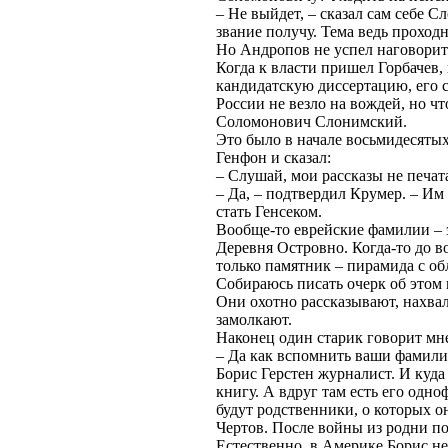
– Не выйдет, – сказал сам себе С
звание получу. Тема ведь проходн
Но Андропов не успел наговорит
Когда к власти пришел Горбачев,
кандидатскую диссертацию, его 
России не везло на вождей, но ч
Соломонович Слонимский.
Это было в начале восьмидесяты
Генфон и сказал:
– Слушай, мои рассказы не печат
– Да, – подтвердил Крумер. – Им
стать Генсеком.
Вообще-то еврейские фамилии – э
Деревня Островно. Когда-то до в
только памятник – пирамида с об
Собираюсь писать очерк об этом
Они охотно рассказывают, нахвал
замолкают.
Наконец один старик говорит мн
– Да как вспомнить ваши фамили
Борис Герстен журналист. И куд
книгу. А вдруг там есть его одн
будут родственники, о которых о
Чертов. После войны из родни по
Естественно, в Америке Борис не