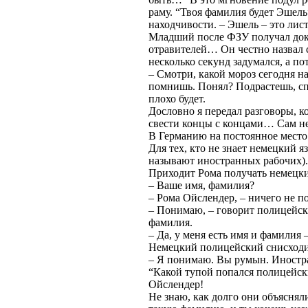
раму. “Твоя фамилия будет Эшель
находчивости. – Эшель – это лист
Младший после ФЗУ получал доку
отравителей… Он честно назвал
несколько секунд задумался, а по
– Смотри, какой мороз сегодня 
помнишь. Понял? Подрастешь, спа
плохо будет.
Дословно я передал разговоры, к
свести концы с концами… Сам не
В Германию на постоянное место
Для тех, кто не знает немецкий 
называют иностранных рабочих).
Приходит Рома получать немецки
– Ваше имя, фамилия?
– Рома Ойслендер, – ничего не п
– Понимаю, – говорит полицейск
фамилия.
– Да, у меня есть имя и фамилия 
Немецкий полицейский снисходит
– Я понимаю. Вы румын. Иностр
“Какой тупой попался полицейск
Ойслендер!
Не знаю, как долго они объясняли