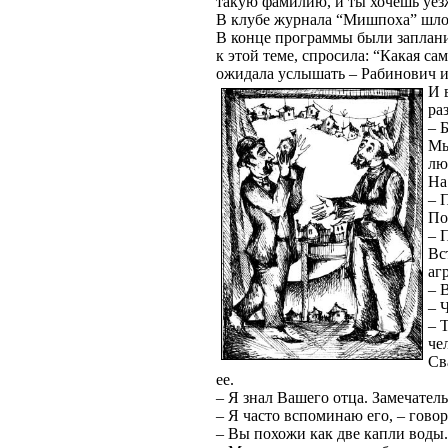
такую фамилию, и ты хочешь уезж
В клубе журнала “Мишпоха” шло 
В конце программы были заплани
к этой теме, спросила: “Какая са
ожидала услышать – Рабинович и 
И 
ра
– 
Мы
лю
На
– 
По
– 
Вс
аг
– 
– 
– 
че
Св
ее.
– Я знал Вашего отца. Замечател
– Я часто вспоминаю его, – гово
– Вы похожи как две капли воды.