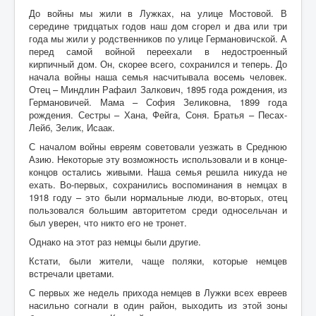
До войны мы жили в Лужках, на улице Мостовой. В
Контакты
середине тридцатых годов наш дом сгорел и два или три
года мы жили у родственников по улице Германовичской. А
Карта сайта
перед самой войной переехали в недостроенный
кирпичный дом. Он, скорее всего, сохранился и теперь. До
Старо-Улановичское кладбище
начала войны наша семья насчитывала восемь человек.
Отец – Миндлин Рафаил Залкович, 1895 года рождения, из
Местечко Колышки, старинное еврейское
Германовичей. Мама – София Зеликовна, 1899 года
кладбище
рождения. Сестры – Хана, Фейга, Соня. Братья – Песах-
Лейб, Зелик, Исаак.
С началом войны евреям советовали уезжать в Среднюю
Азию. Некоторые эту возможность использовали и в конце-
концов остались живыми. Наша семья решила никуда не
ехать. Во-первых, сохранились воспоминания в немцах в
1918 году – это были нормальные люди, во-вторых, отец
пользовался большим авторитетом среди односельчан и
был уверен, что никто его не тронет.
Однако на этот раз немцы были другие.
Кстати, были жители, чаще поляки, которые немцев
встречали цветами.
С первых же недель прихода немцев в Лужки всех евреев
насильно согнали в один район, выходить из этой зоны