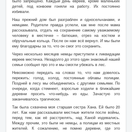
было запрещено. Каждый день евреев, кроме маленьких
детей, под конвоем гоняли на работу. Их постоянно
избивали.
Наш прежний дом был разграблен и односельчанами, и
немцами. Родители правда успели, как мне после мама
рассказывала, отдать на сохранение самому уважаемому
человеку в местечке – батюшке, отрез на костюм и
обручальные кольца. После он нам всё вернул. И мы были
ему благодарны за то, что он смог это сохранить.
Через несколько месяцев немцы приступили к ликвидации
евреев местечка. Незадолго до этого один знакомый нашей
семьи сообщил про это и мы смогли убежать в лес.
Невозможно передать на словах то, что нам довелось
пережить: голод, холод, постоянные облавы полиции.
Поздней в лесу мы объединились с другими семьями. По
очереди, когда стемнеет, взрослые ходили в ближайшие
деревни просить что-нибудь из еды. Зачастую это
заканчивалось трагически.
Так была схвачена моя старшая сестра Хана. Ей было 20
лет. Как нам рассказывали местные жители после войны,
перед тем, как её расстрелять, над Ханой издевались.
Между прочим, это были не немцы, а полицаи из местных
жителей. К сожалению, не помню деревни, где это