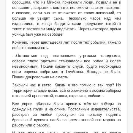
сообщила, что из Минска приезжали люди, позвали её в
сельсовет, закрыли в комнате, положили на стол пистолет
и сказали, если она не откажется от своих показаний, то
больше не увидит сына. Несколько часов над ней
издевались, в конце бандиты сами придумали какой-то
текст и заставили маму подписать. Через некоторое время
убийца был уже на свободе.
Конечно, через шестьдесят лет после тех событий, тяжело
всё это вспоминать.
…Оставаться под постоянными угрозами голодными,
совсем плохо одетыми становилось все более и более
невыносимым. Пошли какие-то слухи, будто необходимо
всем евреям собраться в Глубоком. Выхода не было.
Пошли добровольно на смерть.
Закрыли нас в гетто. Каким я его помню с тех пор? Но
территории старые дома, всё огороженно высоким забором
с колючей проволокой, вышки, охраники, собаки…
Все евреи обязаны были пришить жёлтые звёзды на
одежду на груди и на спине. Постоянные издевательства,
расстрел за любой проступок: за попытку поднять
брошенный кусочек хлеба во время конвойного марша на
работу или с работы.
И вот полошёл конец. Мне кажется, что во время