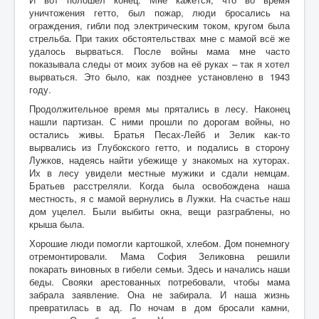
уничтожения гетто, был пожар, люди бросались на
ограждения, гибли под электрическим током, кругом была
стрельба. При таких обстоятельствах мне с мамой всё же
удалось вырваться. После войны мама мне часто
показывала следы от моих зубов на её руках – так я хотел
вырваться. Это было, как позднее установлено в 1943
году.
Продолжительное время мы прятались в лесу. Наконец
нашли партизан. С ними прошли по дорогам войны, но
остались живы. Братья Песах-Лейб и Зелик как-то
вырвались из Глубокского гетто, и подались в сторону
Лужков, надеясь найти убежище у знакомых на хуторах.
Их в лесу увидели местные мужики и сдали немцам.
Братьев расстреляли. Когда была освобождена наша
местность, я с мамой вернулись в Лужки. На счастье наш
дом уцелел. Были выбиты окна, вещи разграблены, но
крыша была.
Хорошие люди помогли картошкой, хлебом. Дом понемногу
отремонтировали. Мама София Зеликовна решили
покарать виновных в гибели семьи. Здесь и начались наши
беды. Свояки арестованных потребовали, чтобы мама
забрала заявление. Она не забирала. И наша жизнь
превратилась в ад. По ночам в дом бросали камни,