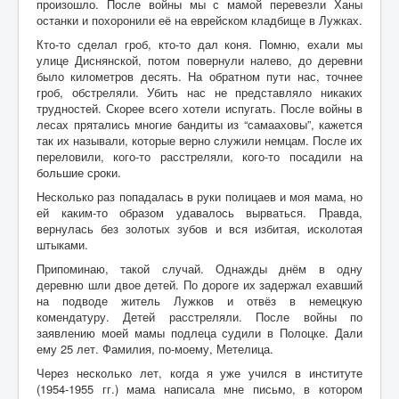
произошло. После войны мы с мамой перевезли Ханы
останки и похоронили её на еврейском кладбище в Лужках.
Кто-то сделал гроб, кто-то дал коня. Помню, ехали мы
улице Диснянской, потом повернули налево, до деревни
было километров десять. На обратном пути нас, точнее
гроб, обстреляли. Убить нас не представляло никаких
трудностей. Скорее всего хотели испугать. После войны в
лесах прятались многие бандиты из “самааховы”, кажется
так их называли, которые верно служили немцам. После их
переловили, кого-то расстреляли, кого-то посадили на
большие сроки.
Несколько раз попадалась в руки полицаев и моя мама, но
ей каким-то образом удавалось вырваться. Правда,
вернулась без золотых зубов и вся избитая, исколотая
штыками.
Припоминаю, такой случай. Однажды днём в одну
деревню шли двое детей. По дороге их задержал ехавший
на подводе житель Лужков и отвёз в немецкую
комендатуру. Детей расстреляли. После войны по
заявлению моей мамы подлеца судили в Полоцке. Дали
ему 25 лет. Фамилия, по-моему, Метелица.
Через несколько лет, когда я уже учился в институте
(1954-1955 гг.) мама написала мне письмо, в котором