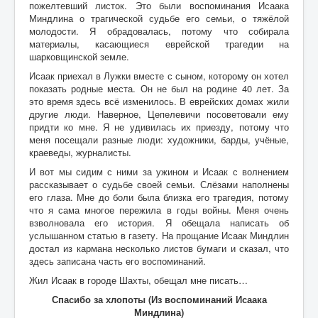
Воспоминания
пожелтевший листок. Это были воспоминания Исаака
Миндлина о трагической судьбе его семьи, о тяжёлой
Дети войны вспоминают
молодости. Я обрадовалась, потому что собирала
материалы, касающиеся еврейской трагедии на
Имя
шарковщинской земле.
Исаак приехал в Лужки вместе с сыном, которому он хотел
Ищу родных
показать родные места. Он не был на родине 40 лет. За
Литературная гостиная
это время здесь всё изменилось. В еврейских домах жили
другие люди. Наверное, Цепелевичи посоветовали ему
Ликбез Мишпохи
придти ко мне. Я не удивилась их приезду, потому что
меня посещали разные люди: художники, барды, учёные,
Чтобы это никогда не повторилось!
краеведы, журналисты.
И вот мы сидим с ними за ужином и Исаак с волнением
Память
рассказывает о судьбе своей семьи. Слёзами наполнены
его глаза. Мне до боли была близка его трагедия, потому
Почта Мишпохи
что я сама многое пережила в годы войны. Меня очень
Родословная
взволновала его история. Я обещала написать об
услышанном статью в газету. На прощание Исаак Миндлин
Редакционный подвальчик
достал из кармана несколько листов бумаги и сказал, что
здесь записана часть его воспоминаний.
Мартиролог
Жил Исаак в городе Шахты, обещал мне писать…
Кухня Мишпохи
Спасибо за хлопоты (Из воспоминаний Исаака
Миндлина)
Гостевая книга