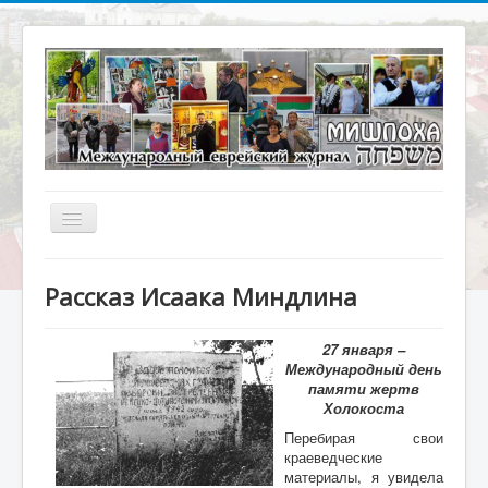
Включить/
выключить
навигацию
Главная
Рассказ Исаака Миндлина
О журнале
Библиотека
27 января –
Международный день
Наше кино
памяти жертв
Холокоста
Архивариус
Перебирая свои
Актуальное интервью
краеведческие
материалы, я увидела