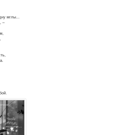
ну мглы...
, –
м,
,
ть,
а.
бой.