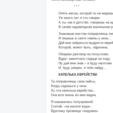
* * *
Опять весна, которой ты не видишь
Уж много лет я это говорю.
А ты, как в детстве, говоришь на 
В своём надзвёздном маленьком р
Знакомым жестом поправляешь пе
И пишешь в свете лампы у окна...
Дай мне набраться мудрости еврей
Которой, может быть, обделена.
Оборван разговор на полуслове,
Вдруг замолчало сердце на ходу.
Ну дай мне знак – я буду наготове
И, будь уверен, я тебя найду...
КАПЕЛЬКА ЕВРЕЙСТВА
Ты поправляешь свои пейсы,
Когда садишься у окна.
Ах эта капелька еврейства...
Она всю жизнь во мне видна,
Я называлась полукровкой,
Считай, «на киселе вода».
Вдогонку прозвище «жидовка»