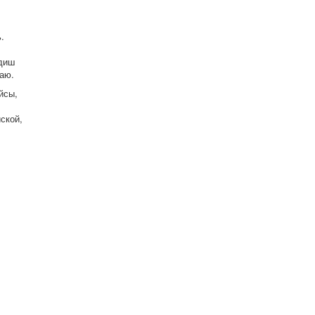
.
идиш
аю.
йсы,
ской,