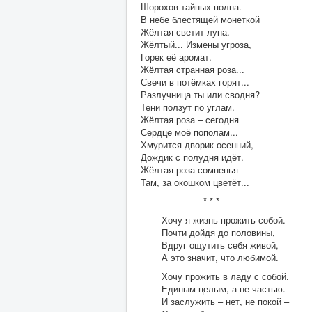
Шорохов тайных полна.
В небе блестящей монеткой
Жёлтая светит луна.
Жёлтый... Измены угроза,
Горек её аромат.
Жёлтая странная роза...
Свечи в потёмках горят...
Разлучница ты или сводня?
Тени ползут по углам.
Жёлтая роза – сегодня
Сердце моё пополам...
Хмурится дворик осенний,
Дождик с полудня идёт.
Жёлтая роза сомненья
Там, за окошком цветёт...
* * *
Хочу я жизнь прожить собой.
Почти дойдя до половины,
Вдруг ощутить себя живой,
А это значит, что любимой.
Хочу прожить в ладу с собой.
Единым целым, а не частью.
И заслужить – нет, не покой –