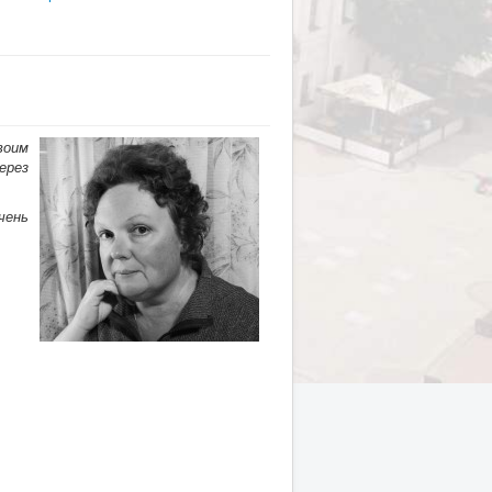
воим
ерез
чень