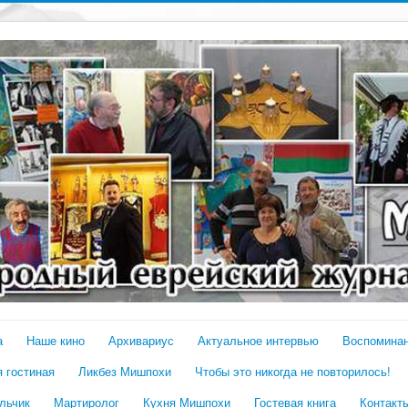
а
Наше кино
Архивариус
Актуальное интервью
Воспомина
 гостиная
Ликбез Мишпохи
Чтобы это никогда не повторилось!
льчик
Мартиролог
Кухня Мишпохи
Гостевая книга
Контакт