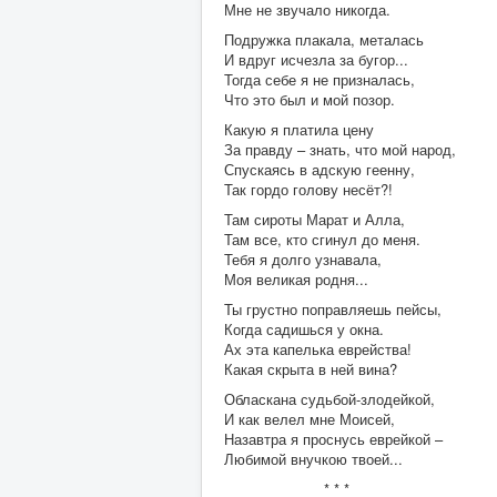
Мне не звучало никогда.
Подружка плакала, металась
И вдруг исчезла за бугор...
Тогда себе я не призналась,
Что это был и мой позор.
Какую я платила цену
За правду – знать, что мой народ,
Спускаясь в адскую геенну,
Так гордо голову несёт?!
Там сироты Марат и Алла,
Там все, кто сгинул до меня.
Тебя я долго узнавала,
Моя великая родня...
Ты грустно поправляешь пейсы,
Когда садишься у окна.
Ах эта капелька еврейства!
Какая скрыта в ней вина?
Обласкана судьбой-злодейкой,
И как велел мне Моисей,
Назавтра я проснусь еврейкой –
Любимой внучкою твоей...
* * *