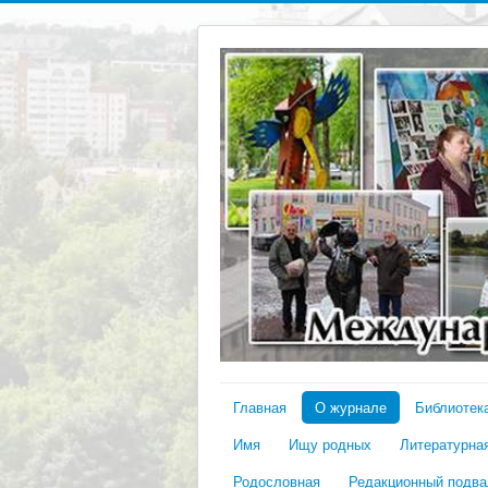
Главная
О журнале
Библиотек
Имя
Ищу родных
Литературная
Родословная
Редакционный подва