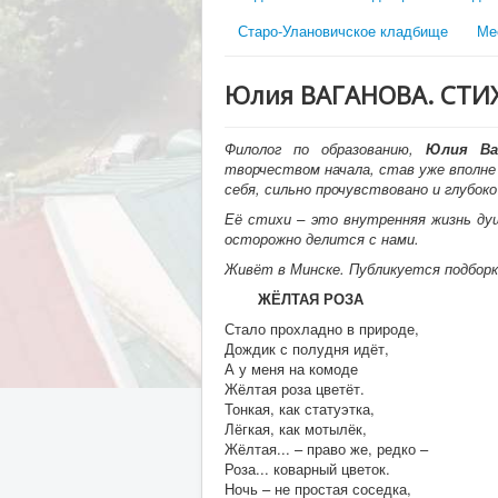
Старо-Улановичское кладбище
Ме
Юлия ВАГАНОВА. СТИ
Филолог по образованию,
Юлия Ва
творчеством начала, став уже вполне
себя, сильно прочувствовано и глубок
Её стихи – это внутренняя жизнь душ
осторожно делится с нами.
Живёт в Минске. Публикуется подборк
ЖЁЛТАЯ РОЗА
Стало прохладно в природе,
Дождик с полудня идёт,
А у меня на комоде
Жёлтая роза цветёт.
Тонкая, как статуэтка,
Лёгкая, как мотылёк,
Жёлтая... – право же, редко –
Роза... коварный цветок.
Ночь – не простая соседка,