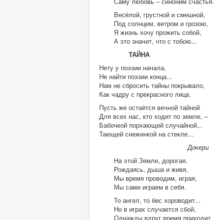
Саму любовь – синоним счастья.
Весёлой, грустной и смешной,
Под солнцем, ветром и грозою,
Я жизнь хочу прожить собой,
А это значит, что с тобою...
ТАЙНА
Нету у поэзии начала,
Не найти поэзии конца...
Нам не сбросить тайны покрывало,
Как чадру с прекрасного лица.
Пусть же остаётся вечной тайной
Для всех нас, кто ходит по земле, –
Бабочкой порхающей случайной...
Тающей снежинкой на стекле…
Дочери
На этой Земле, дорогая,
Рождаясь, дыша и живя,
Мы время проводим, играя,
Мы сами играем в себя.
То ангел, то бес хороводит...
Но в играх случается сбой,
Однажды вдруг время приходит