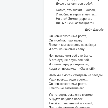
Душе становиться собой.
Болит, это значит – живая,
И любит, и верит в мечты...
На этой Земле, дорогая,
Лишь с ней настоящая ты…
Деду Давиду
Он невысокого был роста,
Он и сейчас, как наяву.
Любили мы смотреть на звёзды
И есть из баночки халву.
Но прежде чем всё это было,
В его судьбе случился бой,
И что-то сердце защемило,
Когда он прокричал: «За мной!»
Чтоб мы смогли смотреть на звёзды.
Ради всего... ради всего...
Он невысокого был роста.
Смерть не заметила его...
Уж четверть века он в могиле,
А будто не ушёл навек,
Такой вот маленький и хилый,
Почти бессмертный человек.