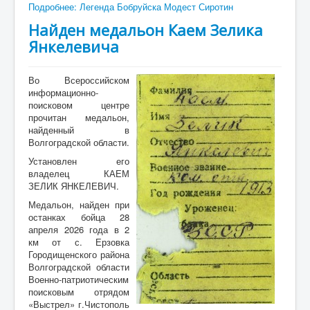
Подробнее: Легенда Бобруйска Модест Сиротин
Контакты
Найден медальон Каем Зелика
Янкелевича
Карта сайта
Старо-Улановичское кладбище
Во Всероссийском
информационно-
Местечко Колышки, старинное еврейское
кладбище
поисковом центре
прочитан медальон,
найденный в
Волгоградской области.
Установлен его
владелец КАЕМ
ЗЕЛИК ЯНКЕЛЕВИЧ.
Медальон, найден при
останках бойца 28
апреля 2026 года в 2
км от с. Ерзовка
Городищенского района
Волгоградской области
Военно-патриотическим
поисковым отрядом
«Выстрел» г.Чистополь