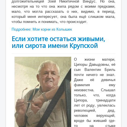
долгожительницей Зоей Никитичной Виндус. Но она,
несмотря на то что она жила рядом с моими предками,
мало, что могла рассказать о них, видимо, в период,
который меня интересует, она была ещё слишком мала,
чтобы помнить и понимать, что происходит.
Подробнее: Мои корни из Колышек
Если хотите остаться живыми,
или сирота имени Крупской
О жизни матери,
Ципоры Давыдовны, её
сын Валентин Бриль
почти ничего не знал.
Даже её девичья
фамилия ему
неизвестна. Слышал
только, что, когда
Ципора, тринадцати
лет от роду, увлеклась
революцией, дед,
человек верующий,
вроде бы живший где-
то на стыке