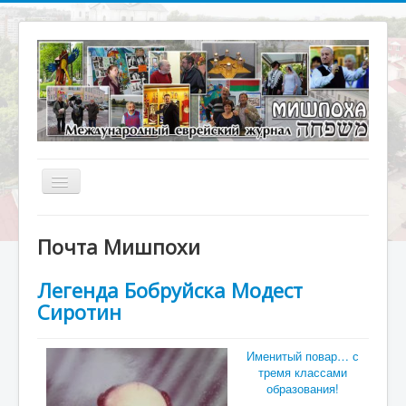
Включить/
выключить
навигацию
Главная
Почта Мишпохи
О журнале
Легенда Бобруйска Модест
Библиотека
Сиротин
Наше кино
Архивариус
Именитый повар… с
тремя классами
Актуальное интервью
образования!