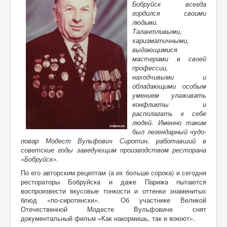
Воспоминания
Бобруйск всегда
гордился своими
Дети войны вспоминают
людьми.
Талантливыми,
Имя
харизматичными,
выдающимися
Ищу родных
мастерами в своей
профессии,
Литературная гостиная
находчивыми и
обладающими особым
Ликбез Мишпохи
умением улаживать
конфликты и
Чтобы это никогда не повторилось!
располагать к себе
людей. Именно таким
Память
был легендарный чудо-
повар Модест Вульфович Сиротин, работавший в
Почта Мишпохи
советские годы заведующим производством ресторана
Родословная
«Бобруйск».
По его авторским рецептам (а их больше сорока) и сегодня
Редакционный подвальчик
рестораторы Бобруйска и даже Парижа пытаются
воспроизвести вкусовые тонкости и оттенки знаменитых
Мартиролог
блюд «по-сиротински». Об участнике Великой
Отечественной Модесте Вульфовиче снят
Кухня Мишпохи
документальный фильм «Как накормишь, так и воюют».
Гостевая книга