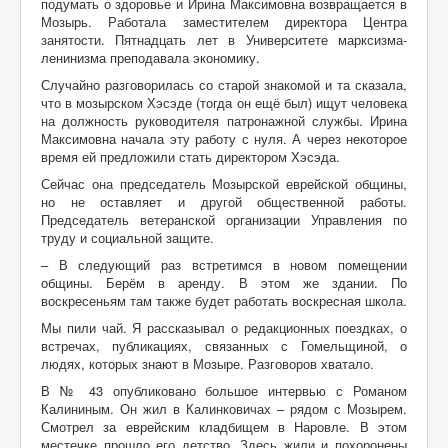
подумать о здоровье и Ирина Максимовна возвращается в
Мозырь. Работала заместителем директора Центра
занятости. Пятнадцать лет в Университете марксизма-
ленинизма преподавала экономику.
Случайно разговорилась со старой знакомой и та сказала,
что в мозырском Хэсэде (тогда он ещё был) ищут человека
на должность руководителя патронажной службы. Ирина
Максимовна начала эту работу с нуля. А через некоторое
время ей предложили стать директором Хэсэда.
Сейчас она председатель Мозырской еврейской общины,
но не оставляет и другой общественной работы.
Председатель ветеранской организации Управления по
труду и социальной защите.
– В следующий раз встретимся в новом помещении
общины. Берём в аренду. В этом же здании. По
воскресеньям там также будет работать воскресная школа.
Мы пили чай. Я рассказывал о редакционных поездках, о
встречах, публикациях, связанных с Гомельщиной, о
людях, которых знают в Мозыре. Разговоров хватало.
В № 43 опубликовано большое интервью с Романом
Калининым. Он жил в Калинковичах – рядом с Мозырем.
Смотрел за еврейским кладбищем в Наровле. В этом
местечке прошло его детство. Здесь жили и похоронены