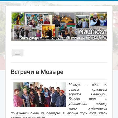
Включить/
выключить
навигацию
Главная
Встречи в Мозыре
О журнале
Библиотека
Мозырь – один из
самых красивых
Наше кино
городов Беларуси.
Бываю там и
Архивариус
удивляюсь, почему
мало художников
Актуальное интервью
приезжает сюда на пленэры. В любую пору года здесь
живописные пейзажи.