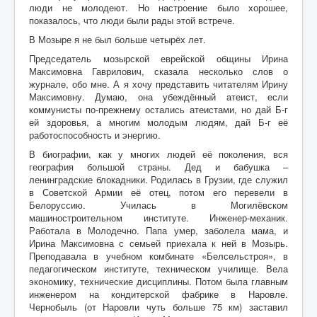
люди не молодеют. Но настроение было хорошее,
показалось, что люди были рады этой встрече.
В Мозыре я не был больше четырёх лет.
Председатель мозырской еврейской общины Ирина
Максимовна Гаврилович, сказала несколько слов о
журнале, обо мне. А я хочу представить читателям Ирину
Максимовну. Думаю, она убеждённый атеист, если
коммунисты по-прежнему остались атеистами, но дай Б-г
ей здоровья, а многим молодым людям, дай Б-г её
работоспособность и энергию.
В биографии, как у многих людей её поколения, вся
география большой страны. Дед и бабушка –
ленинградские блокадники. Родилась в Грузии, где служил
в Советской Армии её отец, потом его перевели в
Белоруссию. Училась в Могилёвском
машиностроительном институте. Инженер-механик.
Работала в Молодечно. Папа умер, заболела мама, и
Ирина Максимовна с семьей приехала к ней в Мозырь.
Преподавала в учебном комбинате «Белсельстроя», в
педагогическом институте, техническом училище. Вела
экономику, технические дисциплины. Потом была главным
инженером на кондитерской фабрике в Наровле.
Чернобыль (от Наровли чуть больше 75 км) заставил