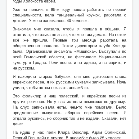
годы Холокоста евреи.
Уже на пенсии, в 95-м году пошла работать по первой
специальности, вела танцевальный кружок, работала с
детьми. У меня занималось 40 человек.
Знакомая мне сказала, чтобы я пришла в общину. Я
ответила, что языка не знаю, что мне там делать. Но потом
всё же пришла. Первые три месяца работала на
общественных началах. Потом директором клуба Хэсэда
была. Организовали ансамбль «Мишпоха». Выступали по
всей Гомельской области, на фестивале Национальных
культур в Гродно. Пели песни: и на идише, и на иврите, и
на русском.
Я находила старых бабушек, они мне диктовали слова
еврейских песен, я их русскими буквами записывала. Ночь
учила, чтобы потом показать ансамблю.
Это фольклор и наш полесский, и еврейские песни из
других регионов. Но у нас их пели немножко по-другому.
На слух записывала ноты, чем-то мне помогали. Было
предложение выпустить сборник еврейских песен. Я
отдала рукопись, но сборник так и не издали. Сказали, нет
денег.
На идиш у нас пели Клара Векслер, Адам Орлинский,
Георгий Герштейн и другие. В ансамбле было 25 человек.