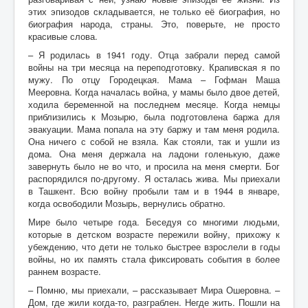
этих эпизодов складывается, не только её биография, но
биография народа, страны. Это, поверьте, не просто
красивые слова.
– Я родилась в 1941 году. Отца забрали перед самой
войны на три месяца на переподготовку. Крапивская я по
мужу. По отцу Городецкая. Мама – Гофман Маша
Мееровна. Когда началась война, у мамы было двое детей,
ходила беременной на последнем месяце. Когда немцы
приблизились к Мозырю, была подготовлена баржа для
эвакуации. Мама попала на эту баржу и там меня родила.
Она ничего с собой не взяла. Как стояли, так и ушли из
дома. Она меня держала на ладони голенькую, даже
завернуть было не во что, и просила на меня смерти. Бог
распорядился по-другому. Я осталась жива. Мы приехали
в Ташкент. Всю войну пробыли там и в 1944 в январе,
когда освободили Мозырь, вернулись обратно.
Мире было четыре года. Беседуя со многими людьми,
которые в детском возрасте пережили войну, прихожу к
убеждению, что дети не только быстрее взрослели в годы
войны, но их память стала фиксировать события в более
раннем возрасте.
– Помню, мы приехали, – рассказывает Мира Ошеровна. –
Дом, где жили когда-то, разграблен. Негде жить. Пошли на