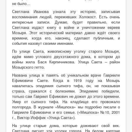
не было…
Светлана Иванова узнала эту историю, записывая
воспоминания людей, переживших Холокост. Есть очень
интересные записи. Думаю, будет правильно, если
Светлана издаст книгу о войне и уничтожении евреев
Мозыря. Этот исторический материал давно ждёт своего
времени, когда его, наконец, сделают публичным, и
события назовут своими именами.
По улице Саета, живописному уголку старого Мозыря,
идём мимо углового двухэтажного дома, в котором до
войны жила Бася Кирпичникова. Улица Саета – район
Мозырского гетто.
Названа улица в память об уникальном враче Гаврииле
Ефимовиче Саете. Когда в 1919 году на Мозырь
навалилась эпидемия сыпного тифа, он, не показывая
страха, сражался с болезнями. Эпидемию победили,
только сам Гавриил Ефимович не дожил до этого времени.
Умер от сыпного тифа. На кладбище его провожало
полгорода. В журнале «Мишпоха» мы подробно писали о
Гаврииле Ефимовиче и его семье. («Мишпоха» №10, 2001
г., Виктор Иоффик «Улица Саета»).
На улице старые дома, которые доживают свой век.
Светлана рисует эти уголки города. На белом картоне