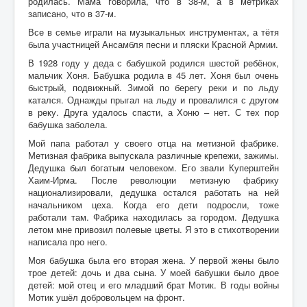
родилась. Мама говорила, что в 38-м, а в метриках
записано, что в 37-м.
Все в семье играли на музыкальных инструментах, а тётя
была участницей Ансамбля песни и пляски Красной Армии.
В 1928 году у деда с бабушкой родился шестой ребёнок,
мальчик Хоня. Бабушка родила в 45 лет. Хоня был очень
быстрый, подвижный. Зимой по берегу реки и по льду
катался. Однажды прыгал на льду и провалился с другом
в реку. Друга удалось спасти, а Хоню – нет. С тех пор
бабушка заболела.
Мой папа работал у своего отца на метизной фабрике.
Метизная фабрика выпускала различные крепежи, зажимы.
Дедушка был богатым человеком. Его звали Куперштейн
Хаим-Ирма. После революции метизную фабрику
национализировали, дедушка остался работать на ней
начальником цеха. Когда его дети подросли, тоже
работали там. Фабрика находилась за городом. Дедушка
летом мне привозил полевые цветы. Я это в стихотворении
написала про него.
Моя бабушка была его вторая жена. У первой жены было
трое детей: дочь и два сына. У моей бабушки было двое
детей: мой отец и его младший брат Мотик. В годы войны
Мотик ушёл добровольцем на фронт.