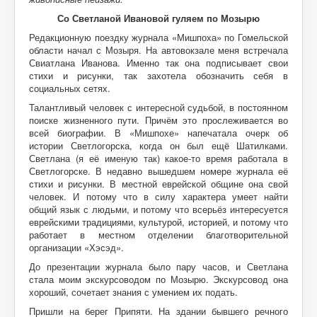
Воспоминания
Со Светланой Ивановой гуляем по Мозырю
Дети войны вспоминают
Редакционную поездку журнала «Мишпоха» по Гомельской
области начал с Мозыря. На автовокзале меня встречала
Имя
Свиатлана Иванова. Именно так она подписывает свои
стихи и рисунки, так захотела обозначить себя в
Ищу родных
социальных сетях.
Литературная гостиная
Талантливый человек с интересной судьбой, в постоянном
поиске жизненного пути. Причём это прослеживается во
Ликбез Мишпохи
всей биографии. В «Мишпохе» напечатала очерк об
истории Светлогорска, когда он был ещё Шатилками.
Чтобы это никогда не повторилось!
Светлана (я её именую так) какое-то время работала в
Светлогорске. В недавно вышедшем номере журнала её
Память
стихи и рисунки. В местной еврейской общине она свой
человек. И потому что в силу характера умеет найти
Почта Мишпохи
общий язык с людьми, и потому что всерьёз интересуется
Родословная
еврейскими традициями, культурой, историей, и потому что
работает в местном отделении благотворительной
Редакционный подвальчик
организации «Хэсэд».
До презентации журнала было пару часов, и Светлана
Мартиролог
стала моим экскурсоводом по Мозырю. Экскурсовод она
хороший, сочетает знания с умением их подать.
Кухня Мишпохи
Пришли на берег Припяти. На здании бывшего речного
Гостевая книга