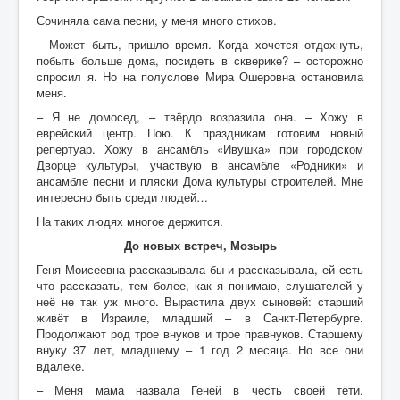
Сочиняла сама песни, у меня много стихов.
– Может быть, пришло время. Когда хочется отдохнуть,
побыть больше дома, посидеть в скверике? – осторожно
спросил я. Но на полуслове Мира Ошеровна остановила
меня.
– Я не домосед, – твёрдо возразила она. – Хожу в
еврейский центр. Пою. К праздникам готовим новый
репертуар. Хожу в ансамбль «Ивушка» при городском
Дворце культуры, участвую в ансамбле «Родники» и
ансамбле песни и пляски Дома культуры строителей. Мне
интересно быть среди людей…
На таких людях многое держится.
До новых встреч, Мозырь
Геня Моисеевна рассказывала бы и рассказывала, ей есть
что рассказать, тем более, как я понимаю, слушателей у
неё не так уж много. Вырастила двух сыновей: старший
живёт в Израиле, младший – в Санкт-Петербурге.
Продолжают род трое внуков и трое правнуков. Старшему
внуку 37 лет, младшему – 1 год 2 месяца. Но все они
вдалеке.
– Меня мама назвала Геней в честь своей тёти.