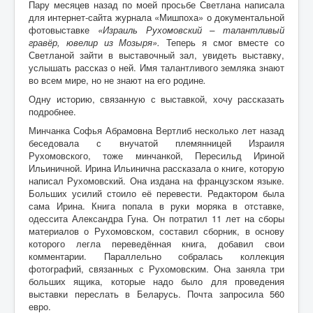
Пару месяцев назад по моей просьбе Светлана написала
для интернет-сайта журнала «Мишпоха» о документальной
фотовыставке
«Израиль Рухомовский – талантливый
гравёр, ювелир из Мозыря».
Теперь я смог вместе со
Светланой зайти в выставочный зал, увидеть выставку,
услышать рассказ о ней. Имя талантливого земляка знают
во всем мире, но не знают на его родине
.
Одну историю, связанную с выставкой, хочу рассказать
подробнее.
Минчанка Софья Абрамовна Вертлиб несколько лет назад
беседовала с внучатой племянницей Израиля
Рухомовского, тоже минчанкой, Пересильд Ириной
Ильиничной. Ирина Ильинична рассказала о книге, которую
написал Рухомовский. Она издана на французском языке.
Больших усилий стоило её перевести. Редактором была
сама Ирина. Книга попала в руки моряка в отставке,
одессита Александра Гуна. Он потратил 11 лет на сборы
материалов о Рухомовском, составил сборник, в основу
которого легла переведённая книга, добавил свои
комментарии. Параллельно собралась коллекция
фотографий, связанных с Рухомовским. Она заняла три
больших ящика, которые надо было для проведения
выставки переслать в Беларусь. Почта запросила 560
евро.