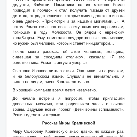
дедушки, бабушки. Памятники на их могилах Роман
приводил в порядок и стал получать письма от друзей
детства, от родственников, которые живут далеко, а иногда
очень далеко. «Присмотри и за нашими могилами…». А
потом Роман взял под свою опеку памятник наровлянам,
погибшим в годы Холокоста. Он рядом с еврейским
кладбищем. Ему помогали государственные организации,
но нужен был человек, который станет инициатором…
После моего рассказа об этом человеке, женщина,
сидевшая за соседним столиком, сказала: «Я его
родственница. Роман в августе умер…»
Светлана Иванова читала стихи. Она пишет и на русском,
и на белорусском языке. Слушали её внимательно, я
видел по лицам, очень благожелательно.
В хорошей компании время летит незаметно.
До начала встречи я попросил, чтобы пригласили
довоенных мозырян, или родившихся здесь в начале
войны. Задуман новый проект «Дети войны вспоминают».
Решил сделать интервью.
Рассказ Миры Крапивской
Миру Ошеровну Крапивскую знаю давно, но каждый раз,
разговаривая с ней, узнаю новые эпизоды её жизни. Из