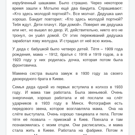
изрубленный шашками. Было страшно. Через некоторое
время зашли к Мотылю ещё два бандита. Спрашивают:
«Кто здесь молодой портной?». Все молчат. Дедушка шил
хорошо. Бандит повторил: «Кто здесь молодой портной?
Тебя ждут. Дети плачут. Иди домой». Поверил им дедушка
или нет, но вышел во двор. И, действительно, никто его не
тронул, он ушёл домой. От этих переживаний дедушка
заработал язву желудка. И страдал от неё всю жизнь.
У деда с бабушкой было четверо детей. Тётя – 1909 года
рождения, мама – 1912, братья с 1916 и 1919 годов, а в
1923 году у них родилась дочка, которая потом была
фронтовичка.
Мамина сестра вышла замуж в 1930 году за своего
двоюродного брата в Киеве.
Семья деда одной из первых вступила в колхоз в 1933
году. И мама там работала. Была звеньевой. Очень
энергичная, хорошо работала и её послали на слёт
ударников в 1933 году в Минск. Фотография есть
передового звена, которое возглавляла мама. Она на
слёте выступала. Очень хорошо танцевала и пела. Потом
тётя её позвала – приезжай в Киев. Поехала и там
познакомилась с моим отцом. Они расписались, и мама
стала жить в Киеве. Работала на фабрике. Потом я