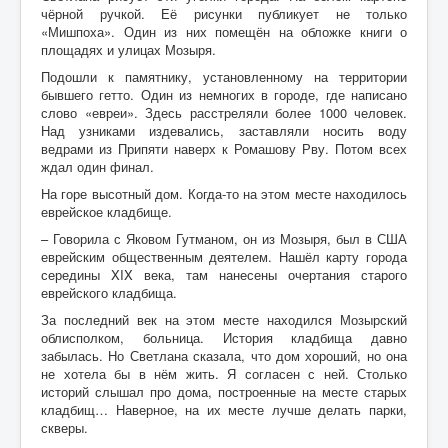
чёрной ручкой. Её рисунки публикует не только
«Мишпоха». Один из них помещён на обложке книги о
площадях и улицах Мозыря.
Подошли к памятнику, установленному на территории
бывшего гетто. Один из немногих в городе, где написано
слово «евреи». Здесь расстреляли более 1000 человек.
Над узниками издевались, заставляли носить воду
ведрами из Припяти наверх к Ромашову Рву. Потом всех
ждал один финал.
На горе высотный дом. Когда-то на этом месте находилось
еврейское кладбище.
– Говорила с Яковом Гутманом, он из Мозыря, был в США
еврейским общественным деятелем. Нашёл карту города
середины XIX века, там нанесены очертания старого
еврейского кладбища.
За последний век на этом месте находился Мозырский
облисполком, больница. История кладбища давно
забылась. Но Светлана сказала, что дом хороший, но она
не хотела бы в нём жить. Я согласен с ней. Столько
историй слышал про дома, построенные на месте старых
кладбищ… Наверное, на их месте лучше делать парки,
скверы.