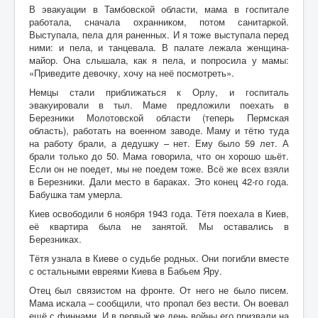
В эвакуации в Тамбовской области, мама в госпитале
работала, сначала охранником, потом санитаркой.
Выступала, пела для раненных. И я тоже выступала перед
ними: и пела, и танцевала. В палате лежала женщина-
майор. Она слышала, как я пела, и попросила у мамы:
«Приведите девочку, хочу на неё посмотреть».
Немцы стали приближаться к Орлу, и госпиталь
эвакуировали в тыл. Маме предложили поехать в
Березники Молотовской области (теперь Пермская
область), работать на военном заводе. Маму и тётю туда
на работу брали, а дедушку – нет. Ему было 59 лет. А
брали только до 50. Мама говорила, что он хорошо шьёт.
Если он не поедет, мы не поедем тоже. Всё же всех взяли
в Березники. Дали место в бараках. Это конец 42-го года.
Бабушка там умерла.
Киев освободили 6 ноября 1943 года. Тётя поехала в Киев,
её квартира была не занятой. Мы оставались в
Березниках.
Тётя узнала в Киеве о судьбе родных. Они погибли вместе
с остальными евреями Киева в Бабьем Яру.
Отец был связистом на фронте. От него не было писем.
Мама искала – сообщили, что пропал без вести. Он воевал
ещё с финнами. И в первый же день войны его призвали на