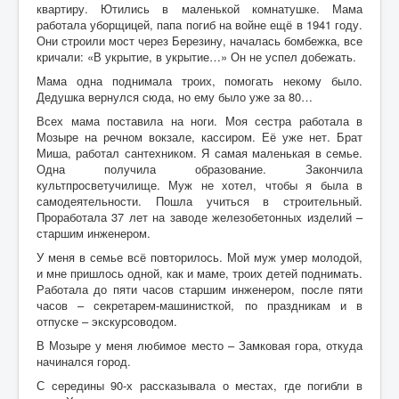
квартиру. Ютились в маленькой комнатушке. Мама
работала уборщицей, папа погиб на войне ещё в 1941 году.
Они строили мост через Березину, началась бомбежка, все
кричали: «В укрытие, в укрытие…» Он не успел добежать.
Мама одна поднимала троих, помогать некому было.
Дедушка вернулся сюда, но ему было уже за 80…
Всех мама поставила на ноги. Моя сестра работала в
Мозыре на речном вокзале, кассиром. Её уже нет. Брат
Миша, работал сантехником. Я самая маленькая в семье.
Одна получила образование. Закончила
культпросветучилище. Муж не хотел, чтобы я была в
самодеятельности. Пошла учиться в строительный.
Проработала 37 лет на заводе железобетонных изделий –
старшим инженером.
У меня в семье всё повторилось. Мой муж умер молодой,
и мне пришлось одной, как и маме, троих детей поднимать.
Работала до пяти часов старшим инженером, после пяти
часов – секретарем-машинисткой, по праздникам и в
отпуске – экскурсоводом.
В Мозыре у меня любимое место – Замковая гора, откуда
начинался город.
С середины 90-х рассказывала о местах, где погибли в