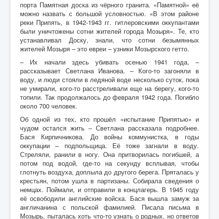
порта Памятная доска из чёрного гранита. «Памятной» её
можно назвать с большой условностью. «В этом районе
Контакты
реки Припять, в 1942-1943 гг. гитлеровскими оккупантами
были уничтожены сотни жителей города Мозыря». Те, кто
Карта сайта
устанавливал Доску, знали, что сотни безымянных
жителей Мозыря – это евреи – узники Мозырского гетто.
Старо-Улановичское кладбище
– Их начали здесь убивать осенью 1941 года, –
Местечко Колышки, старинное еврейское
рассказывает Светлана Иванова. – Кого-то загоняли в
кладбище
воду, и люди стояли в ледяной воде несколько суток, пока
не умирали, кого-то расстреливали еще на берегу, кого-то
топили. Так продолжалось до февраля 1942 года. Погибло
около 700 человек.
Об одной из тех, кто прошёл «испытание Припятью» и
чудом остался жить – Светлана рассказала подробнее.
Бася Кирпичникова. До войны коммунистка, в годы
оккупации – подпольщица. Её тоже загнали в воду.
Стреляли, ранили в ногу. Она притворилась погибшей, а
потом под водой, где-то на секунду всплывая, чтобы
глотнуть воздуха, доплыла до другого берега. Пряталась у
крестьян, потом ушла в партизаны. Собирала сведения о
немцах. Поймали, и отправили в концлагерь. В 1945 году
её освободили английские войска. Бася вышла замуж за
англичанина с польской фамилией. Писала письма в
Мозырь, пыталась хоть что-то узнать о родных, но ответов