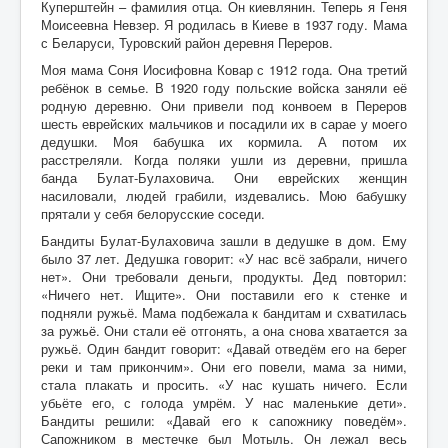
Куперштейн – фамилия отца. Он киевлянин. Теперь я Геня
Моисеевна Невзер. Я родилась в Киеве в 1937 году. Мама
с Беларуси, Туровский район деревня Переров.
Моя мама Соня Иосифовна Ковар с 1912 года. Она третий
ребёнок в семье. В 1920 году польские войска заняли её
родную деревню. Они привели под конвоем в Переров
шесть еврейских мальчиков и посадили их в сарае у моего
дедушки. Моя бабушка их кормила. А потом их
расстреляли. Когда поляки ушли из деревни, пришла
банда Булат-Булаховича. Они еврейских женщин
насиловали, людей грабили, издевались. Мою бабушку
прятали у себя белорусские соседи.
Бандиты Булат-Булаховича зашли в дедушке в дом. Ему
было 37 лет. Дедушка говорит: «У нас всё забрали, ничего
нет». Они требовали деньги, продукты. Дед повторил:
«Ничего нет. Ищите». Они поставили его к стенке и
подняли ружьё. Мама подбежала к бандитам и схватилась
за ружьё. Они стали её отгонять, а она снова хватается за
ружьё. Один бандит говорит: «Давай отведём его на берег
реки и там прикончим». Они его повели, мама за ними,
стала плакать и просить. «У нас кушать ничего. Если
убьёте его, с голода умрём. У нас маленькие дети».
Бандиты решили: «Давай его к сапожнику поведём».
Сапожником в местечке был Мотыль. Он лежал весь