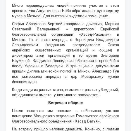
Много неравнодушных людей приняло участие в этом
проекте. Ева Августиновна Бобр обратилась к руководству
музея в Мозыре. Для выставки выделили помещение.
Софья Абрамовна Вертлиб говорила с дочерью, Маршак
Светланой Валерьевной – директором Еврейской
благотворительной организации «Хэсэд-Рахамим» в
Минске. Та, в свою очередь, с Черницким Владимиром
Леонидовичем (тогдашним председателем Союза
еврейских общественных организаций и общин) и
директором этой организации в то время Викторией
Бруминой. Владимир Леонидович обратился с просьбой к
послу Украины в Беларуси. И три ящика с документами
пришли дипломатической почтой в Минск. Александр Гун
все материалы передал в дар Мозырскому музею
безвозмездно.
Когда люди из разных стран, возможно, разных убеждений,
объединяются вместе, у них многое получается.
Встреча в общине
После выставки мы поехали в небольшое, уютное
помещение Мозырского отделения Гомельского еврейского
благотворительного объединения «Хэсэд Батья».
На встречу пришло человек двадцать. Конечно, с годами