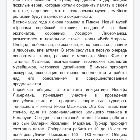
пожилые евреи, которые хотели сохранить память о своём
детстве, надеялись, что в создаваемом музее семейные
реликвии будут в целости и сохранности.
Весной 2022 года я снова побывал в Пинске. Новый музей
«Тропами еврейской истории», созданный на базе
экспонатов, собранных Иосифом Либерманом,
разместился в цокольном этаже школы «Бейс-Агарон».
Площадь небольшая, но экспозия, исполненная со знанием
и любовью, впечатляет. В этом заслуга в первую очередь
основателя школы, раввина и мецената Моше Фимы и
Татьяны Хвагиной, возглавившей творческий коллектив
музейщиков, историков, дизайнеров. В музей приходят
экскурсии, экспозиция постоянно пополняется и работы
над его обновлением и совершенствованием
продолжаются.
Еврейская община, и это тоже инициативы Иосифа
Либермана, принимает участие в проведении
республиканских и городских спортивных турниров.
Теннисного – имени Якова Маркмана. Это был известный
тренер, один из родоначальников большого тенниса в
Беларуси. Сегодня в спортивной школе Пинска работает
его сын Валерий Яковлевич Маркман. Турнир проходит
ежегодно летом. Собираются ребята от 12 до 16 лет со
всей республики. Приезжает 150 – 180 человек. Община
награждает победителей и призёров подарками, медалями.