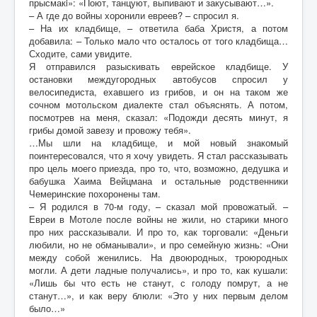
прысмакi»: «Поют, танцуют, выпивают и закусывают…».
– А где до войны хоронили евреев? – спросил я.
– На их кладбище, – ответила баба Христя, а потом
добавила: – Только мало что осталось от того кладбища…
Сходите, сами увидите.
Я отправился разыскивать еврейское кладбище. У
остановки междугородных автобусов спросил у
велосипедиста, ехавшего из грибов, и он на таком же
сочном мотольском диалекте стал объяснять. А потом,
посмотрев на меня, сказал: «Подожди десять минут, я
грибы домой завезу и провожу тебя».
…Мы шли на кладбище, и мой новый знакомый
поинтересовался, что я хочу увидеть. Я стал рассказывать
про цель моего приезда, про то, что, возможно, дедушка и
бабушка Хаима Вейцмана и остальные родственники
Чемеринские похоронены там.
– Я родился в 70-м году, – сказал мой провожатый. –
Евреи в Мотоле после войны не жили, но старики много
про них рассказывали. И про то, как торговали: «Деньги
любили, но не обманывали», и про семейную жизнь: «Они
между собой женились. На двоюродных, троюродных
могли. А дети ладные получались», и про то, как кушали:
«Лишь бы что есть не станут, с голоду помрут, а не
станут…», и как веру блюли: «Это у них первым делом
было…»