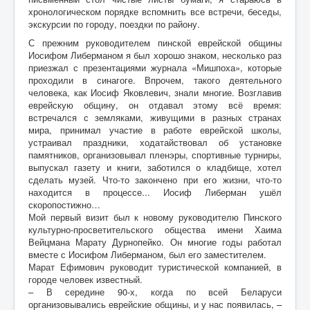
Воспоминания
хронологическом порядке вспомнить все встречи, беседы,
экскурсии по городу, поездки по району.
Дети войны вспоминают
С прежним руководителем пинской еврейской общины
Имя
Иосифом Либерманом я был хорошо знаком, несколько раз
приезжал с презентациями журнала «Мишпоха», которые
Ищу родных
проходили в синагоге. Впрочем, такого деятельного
человека, как Иосиф Яковлевич, знали многие. Возглавив
Литературная гостиная
еврейскую общину, он отдавал этому всё время:
встречался с земляками, живущими в разных странах
Ликбез Мишпохи
мира, принимал участие в работе еврейской школы,
устраивал праздники, ходатайствовал об установке
Чтобы это никогда не повторилось!
памятников, организовывал пленэры, спортивные турниры,
выпускал газету и книги, заботился о кладбище, хотел
Память
сделать музей. Что-то закончено при его жизни, что-то
находится в процессе... Иосиф Либерман ушёл
Почта Мишпохи
скоропостижно…
Родословная
Мой первый визит был к новому руководителю Пинского
культурно-просветительского общества имени Хаима
Редакционный подвальчик
Вейцмана Марату Дурнопейко. Он многие годы работал
вместе с Иосифом Либерманом, был его заместителем.
Мартиролог
Марат Ефимович руководит туристической компанией, в
городе человек известный.
Кухня Мишпохи
– В середине 90-х, когда по всей Беларуси
организовывались еврейские общины, и у нас появилась, –
Гостевая книга