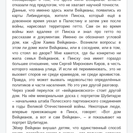
отказали под предлогом, что не хватает научной точности.
Данные, что именно здесь жили Вейцманы, появились из
карты Либиндигера, жителя Пинска, который ещё в
довоенное время уехал в Палестину и затем уже после
войны, нарисовал территорию гетто. Сам он во время
войны жил вдалеке от Пинска и знал про гетто по
рассказам и документам. Именно он обозначил угловой
дом, как «Дом Хаима Вейцмана». Возникли вопросы: в
этом ли доме жили Вейцманы, или в соседнем, или в том,
что стоял во дворе? Мне кажется, где бы конкретно ни
жила семья Вейцманов, к Пинску она имеет гораздо
большее отношение, чем Сергей Миронович Киров, в честь
которого названа улица. И если её переименовать, это не
вызовет споров ни среди краеведов, ни среди архивистов.
Правда, это может вызвать недовольство определённых
политиков и части населения. Но это уже другой разговор.
Через узкий переулок от «вейцмановского» стоит другой
дом. На нём мемориальная доска с портретом Шубитидзе
– начальника штаба Полесского партизанского соединения
в годы Великой Отечественной войны. Некоторые люди,
впервые приезжающие в Пинск, говорят: «Вот дом
Вейцманов, а вот и сам Вейцман», – и показывают на
портрет Шубитидзе.
Эйзер Вейцман внушал детям, что единственный способ
занять достойное место в жизни – это получить хорошее