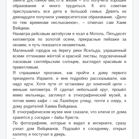
образование и много трудиться. К его советам
прислушались все дети в большой семье. Девять из
двенадцати получили университетское образование. «Дело
по тем временам неслыханное», – отмечал сам Хаим
Вейцман.
Назавтра рейсовым автобусом я ехал в Мотоль. Пятьдесят
километров по золотой осени, прекрасные пейзажи за
окнами, и путь показался незаметным.
Маленький городок на берегу реки Ясельда, украшенный
всеми оттенками жёлтой и красной листвы, подсвеченный
ласковым сентябрьским солнцем, выглядел красивым и
приветливым.
Я спрашивал прохожих, как пройти к дому первого
президента Израиля, и мне подробно рассказывали, как
надо идти. Хотя пути от остановки до конечной цели –
меньше километра. Я сделал небольшой круг, прошёл
мимо мельницы, заглянул в этнографический музей, а
потом мимо кафе – на Лазебную улицу, почти к озеру, к
дому родителей Хаима Вейцмана.
В этнографическом музее мне сказали, что ключи от дома
хранятся у соседки – бабы Христи.
По фотографиям, которые я видел в интернете, сразу
узнал дом Вейцманов. Подошёл к соседнему, открыл
калитку и постучал в дверь.