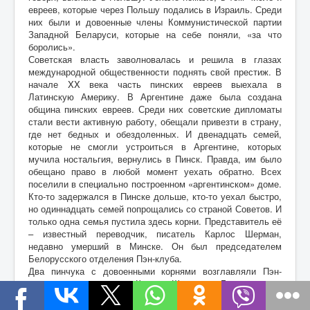
евреев, которые через Польшу подались в Израиль. Среди
них были и довоенные члены Коммунистической партии
Западной Беларуси, которые на себе поняли, «за что
боролись».
Советская власть заволновалась и решила в глазах
международной общественности поднять свой престиж. В
начале XX века часть пинских евреев выехала в
Латинскую Америку. В Аргентине даже была создана
община пинских евреев. Среди них советские дипломаты
стали вести активную работу, обещали привезти в страну,
где нет бедных и обездоленных. И двенадцать семей,
которые не смогли устроиться в Аргентине, которых
мучила ностальгия, вернулись в Пинск. Правда, им было
обещано право в любой момент уехать обратно. Всех
поселили в специально построенном «аргентинском» доме.
Кто-то задержался в Пинске дольше, кто-то уехал быстро,
но одиннадцать семей попрощались со страной Советов. И
только одна семья пустила здесь корни. Представитель её
– известный переводчик, писатель Карлос Шерман,
недавно умерший в Минске. Он был председателем
Белорусского отделения Пэн-клуба.
Два пинчука с довоенными корнями возглавляли Пэн-
клубы соседних стран. Карлос Шерман в Беларуси и в
Польше Ричард Капустинский, публицист, писатель.
Родители Капустинского были учителями, жили в доме