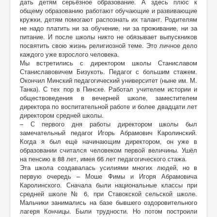
дать детям серьёзное образование. А здесь плюс к
общему образованию работают обучающие и развивающие
кружки, детям помогают распознать их талант. Родителям
не надо платить ни за обучение, ни за проживание, ни за
питание. И после школы никто не обязывает выпускников
посвятить свою жизнь религиозной теме. Это личное дело
каждого уже взрослого человека.
Мы встретились с директором школы Станиславом
Станиславовичем Бизукоть. Педагог с большим стажем.
Окончил Минский педагогический университет (ныне им. М.
Танка). С тех пор в Пинске. Работал учителем истории и
обществоведения в вечерней школе, заместителем
директора по воспитательной работе и более двадцати лет
директором средней школы.
– С первого дня работы директором школы был
замечательный педагог Игорь Абрамович Каролинский.
Когда я был ещё начинающим директором, он уже в
образовании считался человеком первой величины. Ушёл
на пенсию в 88 лет, имея 66 лет педагогического стажа.
Эта школа создавалась усилиями многих людей, но в
первую очередь – Моше Фимы и Игоря Абрамовича
Каролинского. Сначала были национальные классы при
средней школе № 6, при Ставокской сельской школе.
Мальчики занимались на базе бывшего оздоровительного
лагеря Кончицы. Были трудности. Но потом построили