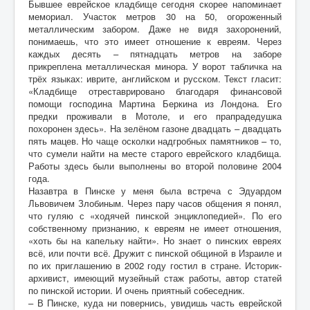
Бывшее еврейское кладбище сегодня скорее напоминает
мемориал. Участок метров 30 на 50, огороженный
металлическим забором. Даже не видя захоронений,
понимаешь, что это имеет отношение к евреям. Через
каждых десять – пятнадцать метров на заборе
прикреплена металлическая минора. У ворот табличка на
трёх языках: иврите, английском и русском. Текст гласит:
«Кладбище отреставрировано благодаря финансовой
помощи господина Мартина Беркина из Лондона. Его
предки проживали в Мотоле, и его прапрадедушка
похоронен здесь». На зелёном газоне двадцать – двадцать
пять мацев. Но чаще осколки надгробных памятников – то,
что сумели найти на месте старого еврейского кладбища.
Работы здесь были выполнены во второй половине 2004
года.
Назавтра в Пинске у меня была встреча с Эдуардом
Львовичем Злобиным. Через пару часов общения я понял,
что гуляю с «ходячей пинской энциклопедией». По его
собственному признанию, к евреям не имеет отношения,
«хоть бы на капельку найти». Но знает о пинских евреях
всё, или почти всё. Дружит с пинской общиной в Израиле и
по их приглашению в 2002 году гостил в стране. Историк-
архивист, имеющий музейный стаж работы, автор статей
по пинской истории. И очень приятный собеседник.
– В Пинске, куда ни повернись, увидишь часть еврейской