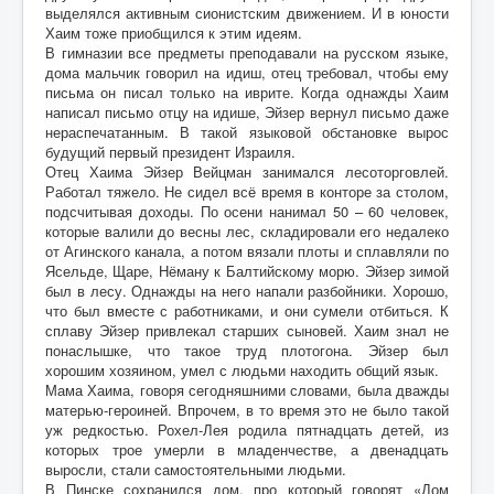
выделялся активным сионистским движением. И в юности
Хаим тоже приобщился к этим идеям.
В гимназии все предметы преподавали на русском языке,
дома мальчик говорил на идиш, отец требовал, чтобы ему
письма он писал только на иврите. Когда однажды Хаим
написал письмо отцу на идише, Эйзер вернул письмо даже
нераспечатанным. В такой языковой обстановке вырос
будущий первый президент Израиля.
Отец Хаима Эйзер Вейцман занимался лесоторговлей.
Работал тяжело. Не сидел всё время в конторе за столом,
подсчитывая доходы. По осени нанимал 50 – 60 человек,
которые валили до весны лес, складировали его недалеко
от Агинского канала, а потом вязали плоты и сплавляли по
Ясельде, Щаре, Нёману к Балтийскому морю. Эйзер зимой
был в лесу. Однажды на него напали разбойники. Хорошо,
что был вместе с работниками, и они сумели отбиться. К
сплаву Эйзер привлекал старших сыновей. Хаим знал не
понаслышке, что такое труд плотогона. Эйзер был
хорошим хозяином, умел с людьми находить общий язык.
Мама Хаима, говоря сегодняшними словами, была дважды
матерью-героиней. Впрочем, в то время это не было такой
уж редкостью. Рохел-Лея родила пятнадцать детей, из
которых трое умерли в младенчестве, а двенадцать
выросли, стали самостоятельными людьми.
В Пинске сохранился дом, про который говорят «Дом