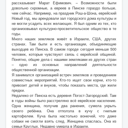
рассказывает Марат Ефимович. – Возможности были
довольно скромные, а евреев в Пинске гораздо больше,
Контакты
чем сейчас. Например, на праздник Рош-а-Шона, еврейский
Новый год, мы арендовали зал городского дома культуры и
Карта сайта
не могли усадить всех желающих. Я был одним из тех, кто
организовывал культурно-просветительское общество в те
Старо-Улановичское кладбище
годы.
Много наших земляков живёт в Израиле, США, других
Местечко Колышки, старинное еврейское
кладбище
странах. Там были и есть организации, объединяющие
выходцев из Пинска. В самом городе сегодня меньше 500
человек, которые чувствуют связь с еврейской общиной.
Понятно, общие дела с нашими земляками из других стран
– одно из основных направлений деятельности
общественной организации.
Я занимался организацией встреч земляков и проведением
совместных мероприятий. Кто-то ищет свои корни, кто-то
привозит детей и внуков, чтобы показать места, где жили
предки.
Недалеко от Пинска есть деревня Погост-Загородский. Там
в годы войны было расстреляно всё еврейское население.
Одна женщина, получив два ранения, сумела укрыть
своего ребёнка. Она отползла в кучу с гнилым
картофелем. Куча была настолько вонючей, что даже
собаки не смогли взять след. Женщина спаслась. Она из
семьи Круглых. Недавно умерла в Израиле.