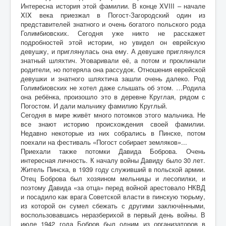
Интересна история этой фамилии. В конце XVIII – начале
XIX века приезжал в Погост-Загородский один из
представителей знатного и очень богатого польского рода
Голимбиовских. Сегодня уже никто не расскажет
подробностей этой истории, но увидел он еврейскую
девушку, и приглянулась она ему. А девушке приглянулся
знатный шляхтич. Уговаривали её, а потом и проклинали
родители, но потеряла она рассудок. Отношения еврейской
девушки и знатного шляхтича зашли очень далеко. Род
Голимбиовских не хотел даже слышать об этом. …Родила
она ребёнка, произошло это в деревне Круглая, рядом с
Погостом. И дали мальчику фамилию Круглый.
Сегодня в мире живёт много потомков этого мальчика. Не
все знают историю происхождения своей фамилии.
Недавно некоторые из них собрались в Пинске, потом
поехали на фестиваль «Погост собирает земляков»...
Приехали также потомки Давида Боброва. Очень
интересная личность. К началу войны Давиду было 30 лет.
Житель Пинска, в 1939 году служивший в польской армии.
Отец Боброва был хозяином мельницы и лесопилки, и
поэтому Давида «за отца» перед войной арестовало НКВД
и посадило как врага Советской власти в пинскую тюрьму,
из которой он сумел сбежать с другими заключёнными,
воспользовавшись неразберихой в первый день войны. В
июле 1942 года Бобров был одним из организаторов в