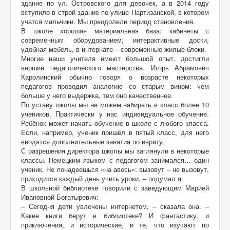
здание по ул. Островского для девочек, а в 2014 году
вступило в строй здание по улице Партизанской, в котором
учатся мальчики. Мы преодолели период становления.
В школе хорошая материальная база: кабинеты с
современным оборудованием, интерактивные доски,
удобная мебель, в интернате – современные жилые блоки.
Многие наши учителя имеют большой опыт, достигли
вершин педагогического мастерства. Игорь Абрамович
Каролинский обычно говоря о возрасте некоторых
педагогов проводил аналогию со старым вином: чем
больше у него выдержка, тем оно качественнее.
По уставу школы мы не можем набирать в класс более 10
учеников. Практически у нас индивидуальное обучение.
Ребёнок может начать обучение в школе с любого класса.
Если, например, ученик пришёл в пятый класс, для него
вводятся дополнительные занятия по ивриту.
С разрешения директора школы мы заглянули в некоторые
классы. Немецким языком с педагогом занимался… один
ученик. Не понадеешься «на авось»: вызовут – не вызовут,
приходится каждый день учить уроки, – подумал я.
В школьной библиотеке говорили с заведующим Марией
Ивановной Богатыревич:
– Сегодня дети увлечены интернетом, – сказала она. –
Какие книги берут в библиотеке? И фантастику, и
приключения, и исторические, и те, что изучают по