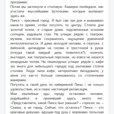
программе.
Потом мы заглянули в столовую. Кашерно пообедали, нас
угостили вкуснейшими булочками, которые выпекают
здесь же.
Пинск – красивый город. Я был там три дня и выкраивал
какое-то время, чтобы погулять по центру. Стояли дни
золотой осени, и старые дома, подсвеченные осенним
солнцем, радовали глаз. На улицах рядом с театром,
музеем, костёлом сохранилось ощущение довоенной
интеллигентности. И даже молодой человек, в сюртуке, с
бабочкой, цилиндром на голове и тросточкой в руках
(откуда такой каждый день появлялся?), конечно,
выглядел, как театральный персонаж, но вовсе не казался
инородным телом. На пешеходных улицах рядом с кафе
(их много для небольшого города) под зонтиками стояли
столики. Люди пили кофе, неторопливо беседовали, у
меня это как-то больше связывалось со столичными
манерами.
Погулять в такой день по набережной Пины – не только
удовольствие, но и сеанс настоящей релаксации.
Мои хвалебные оды городу остановил человек,
родившийся и проживший здесь много лет.
«Представляете, какой Пинск был раньше? – спросил он. –
Сказка, а не город. Сейчас что осталось? Пинск – это
красивые девушки, идущие под руку с моряками, польская