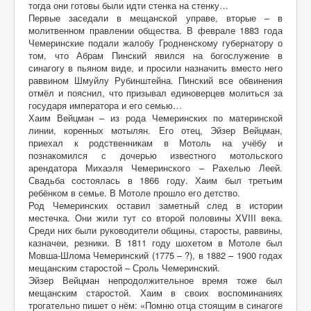
тогда они готовы были идти стенка на стенку…
Первые заседали в мещанской управе, вторые – в
молитвенном правлении общества. В феврале 1883 года
Чемеринские подали жалобу Гродненскому губернатору о
том, что Абрам Пинский явился на богослужение в
синагогу в пьяном виде, и просили назначить вместо него
раввином Шмуйлу Рубинштейна. Пинский все обвинения
отмёл и пояснил, что призывал единоверцев молиться за
государя императора и его семью…
Хаим Вейцман – из рода Чемеринских по материнской
линии, коренных мотылян. Его отец, Эйзер Вейцман,
приехал к родственникам в Мотоль на учёбу и
познакомился с дочерью извеcтного мотольского
арендатора Михаэля Чемеринского – Рахелью Леей.
Свадьба состоялась в 1866 году. Хаим был третьим
ребёнком в семье. В Мотоле прошло его детство.
Род Чемеринских оставил заметный след в истории
местечка. Они жили тут со второй половины XVIII века.
Среди них были руководители общины, старосты, раввины,
казначеи, резники. В 1811 году шохетом в Мотоле был
Мовша-Шлома Чемеринский (1775 – ?), в 1882 – 1900 годах
мещанским старостой – Сроль Чемеринский.
Эйзер Вейцман непродолжительное время тоже был
мещанским старостой. Хаим в своих воспоминаниях
трогательно пишет о нём: «Помню отца стоящим в синагоге