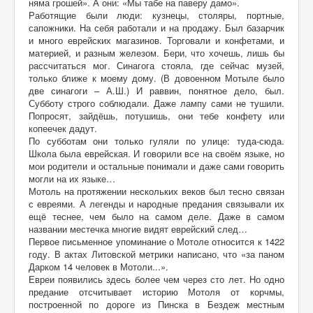
няма грошей». А они: «Мы табе на паверу дамо».
Работящие были люди: кузнецы, столяры, портные,
сапожники. На себя работали и на продажу. Был базарчик
и много еврейских магазинов. Торговали и конфетами, и
материей, и разным железом. Бери, что хочешь, лишь бы
рассчитаться мог. Синагога стояла, где сейчас музей,
только ближе к моему дому. (В довоенном Мотыле было
две синагоги – А.Ш.) И раввин, понятное дело, был.
Субботу строго соблюдали. Даже лампу сами не тушили.
Попросят, зайдёшь, потушишь, они тебе конфету или
копеечек дадут.
По субботам они только гуляли по улице: туда-сюда.
Школа была еврейская. И говорили все на своём языке, но
мои родители и остальные понимали и даже сами говорить
могли на их языке…
Мотоль на протяжении нескольких веков был тесно связан
с евреями. А легенды и народные предания связывали их
ещё теснее, чем было на самом деле. Даже в самом
названии местечка многие видят еврейский след…
Первое письменное упоминание о Мотоле относится к 1422
году. В актах Литовской метрики написано, что «за паном
Дарком 14 человек в Мотоли...».
Евреи появились здесь более чем через сто лет. Но одно
предание отсчитывает историю Мотоля от корчмы,
построенной по дороге из Пинска в Бездеж местным