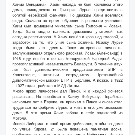
Хаима Вейцмана». Хаим никогда не был хозяином этого
дома, принадлежал он Григорию Лурье, представителю
богатой еврейской фамилии. Но дважды Хаим вселялся
сюда. Сначала во время обучения в реальном училище.
Хаим был домашним учителем сына Григория – Исаака.
Тогда было модно нанимать домашних учителей, как
сегодня репетиторов. А Хаим нашёл и кров над головой, и
заработок за то, что учил сына хозяина. Исааку Лурье
тогда было лет десять. Тоже интересная личность,
заслуживающая отдельного рассказа. Исаак (Александр) в
1918 году вошёл в состав Белорусской Народной Рады,
провозгласившей независимость Беларуси. В течение двух
лет был дипломатическим представителем БНР в
Копенгагене, штатным сотрудником Чрезвычайной
дипломатической миссии БНР в Берлине. А позже, в 1922
– 1927 годах, работал в МИД Литвы.
Много ярких личностей дал Пинск, и о каждой хочется
рассказать. Но вернёмся к Хаиму Вейцману. Поработав
несколько лет в Европе, он приехал в Пинск и снова стал
трудиться на фабрике Лурье, а жить в его, уже знакомом
доме. В это время Хаим забрал к себе родителей из
Мотоля.
Иосиф Либерман в своё время добивался, чтобы на доме
по улице Кирова, 21 была повешена памятная доска,
сообщающая о том, что здесь жили Вейцманы. Власти