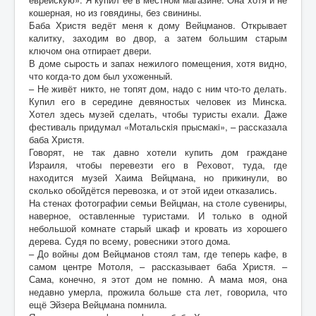
кошерная, но из говядины, без свинины.
Баба Христя ведёт меня к дому Вейцманов. Открывает
калитку, заходим во двор, а затем большим старым
ключом она отпирает двери.
В доме сырость и запах нежилого помещения, хотя видно,
что когда-то дом был ухоженный.
– Не живёт никто, не топят дом, надо с ним что-то делать.
Купил его в середине девяностых человек из Минска.
Хотел здесь музей сделать, чтобы туристы ехали. Даже
фестиваль придумал «Мотальскiя прысмакi», – рассказала
баба Христя.
Говорят, не так давно хотели купить дом граждане
Израиля, чтобы перевезти его в Реховот, туда, где
находится музей Хаима Вейцмана, но прикинули, во
сколько обойдётся перевозка, и от этой идеи отказались.
На стенах фотографии семьи Вейцман, на столе сувениры,
наверное, оставленные туристами. И только в одной
небольшой комнате старый шкаф и кровать из хорошего
дерева. Судя по всему, ровесники этого дома.
– До войны дом Вейцманов стоял там, где теперь кафе, в
самом центре Мотоля, – рассказывает баба Христя. –
Сама, конечно, я этот дом не помню. А мама моя, она
недавно умерла, прожила больше ста лет, говорила, что
ещё Эйзера Вейцмана помнила.