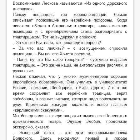
Воспоминания Лескова называются «Из одного дорожного
дневника».
Пинску посвящены три корреспонденции. Лесков
описывает поразившие его еврейские похороны. Когда
писатель обедал в Антополье в трактире, вошла местная
помещица и с пренебрежением стала разговаривать с
трактирщиком. Тот не выдержал и спросил:
– За что же Вы, пани, так ненавидите евреев?
– За что вас любить? – с возмущением спросила
помещица. – Вы нашего Христа распяли.
– Пани, ну что Вы такое говорите? – суетливо возразил
трактирщик. – Это же не наши, не антопольские распяли, а
ружанские.
Лесков отмечал, что у многих мужчин-евреев хорошее
европейское образование. Они учились в университетах
России, Германии, Швейцарии, в Риге, Дерпте. И в то же
время сохраняют все еврейские традиции, верят
забабонам, в разные ниточки, которые надо повязывать на
руку. Карлинских хасидов писатель и вовсе называл
«карлинскими скакунами».
Мы беседовали в сквере напротив нынешнего Полесского
драматического театра. Эдуард Злобин, продолжая
экскурсию, сказал:
– Нынешний театр – это дом лесопромышленника
Боярского. Здесь находился первый в городе