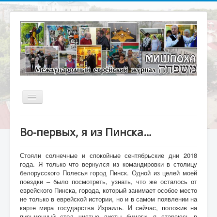
Включить/
выключить
навигацию
Главная
Во-первых, я из Пинска…
О журнале
Библиотека
Стояли солнечные и спокойные сентябрьские дни 2018
года. Я только что вернулся из командировки в столицу
Наше кино
белорусского Полесья город Пинск. Одной из целей моей
поездки – было посмотреть, узнать, что же осталось от
Архивариус
еврейского Пинска, города, который занимает особое место
не только в еврейской истории, но и в самом появлении на
Актуальное интервью
карте мира государства Израиль. И сейчас, положив на
письменный стол чистые листы бумаги, я стараюсь в