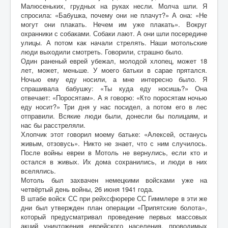
Малюсеньких, грудных на руках несли. Молча шли. Я
спросила: «Бабушка, почему они не плачут?» А она: «Не
могут они плакать. Нечем им уже плакать». Вокруг
охранники с собаками. Собаки лают. А они шли посередине
улицы. А потом как начали стрелять. Наши мотольские
люди выходили смотреть. Говорили, страшно было.
Один раненый еврей убежал, молодой хлопец, может 18
лет, может, меньше. У моего батьки в сарае прятался.
Ночью ему еду носили, а мне интересно было. Я
спрашивала бабушку: «Ты куда еду носишь?» Она
отвечает: «Поросятам». А я говорю: «Кто поросятам ночью
еду носит?» Три дня у нас посидел, а потом его в лес
отправили. Всякие люди были, донесли бы полицаям, и
нас бы расстреляли.
Хлопчик этот говорил моему батьке: «Алексей, останусь
живым, отзовусь». Никто не знает, что с ним случилось.
После войны евреи в Мотоль не вернулись, если кто и
остался в живых. Их дома сохранились, и люди в них
вселялись.
Мотоль был захвачен немецкими войсками уже на
четвёртый день войны, 26 июня 1941 года.
В штабе войск СС при рейхсфюрере СС Гиммлере в эти же
дни был утвержден план операции «Припятские болота»,
который предусматривал проведение первых массовых
акций уничтожения еврейского населения, проводимых