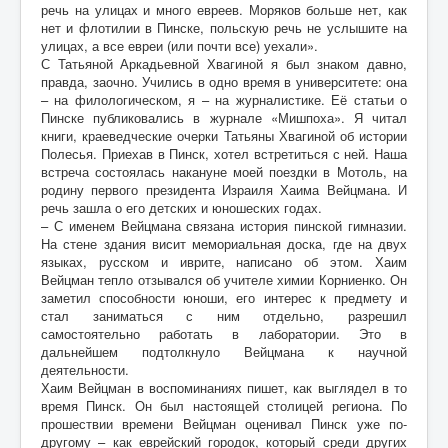
речь на улицах и много евреев. Моряков больше нет, как
нет и флотилии в Пинске, польскую речь не услышите на
улицах, а все евреи (или почти все) уехали».
С Татьяной Аркадьевной Хвагиной я был знаком давно,
правда, заочно. Учились в одно время в университете: она
– на филологическом, я – на журналистике. Её статьи о
Пинске публиковались в журнале «Мишпоха». Я читал
книги, краеведческие очерки Татьяны Хвагиной об истории
Полесья. Приехав в Пинск, хотел встретиться с ней. Наша
встреча состоялась накануне моей поездки в Мотоль, на
родину первого президента Израиля Хаима Вейцмана. И
речь зашла о его детских и юношеских годах.
– С именем Вейцмана связана история пинской гимназии.
На стене здания висит мемориальная доска, где на двух
языках, русском и иврите, написано об этом. Хаим
Вейцман тепло отзывался об учителе химии Корниенко. Он
заметил способности юноши, его интерес к предмету и
стал заниматься с ним отдельно, разрешил
самостоятельно работать в лаборатории. Это в
дальнейшем подтолкнуло Вейцмана к научной
деятельности.
Хаим Вейцман в воспоминаниях пишет, как выглядел в то
время Пинск. Он был настоящей столицей региона. По
прошествии времени Вейцман оценивал Пинск уже по-
другому – как еврейский городок, который среди других