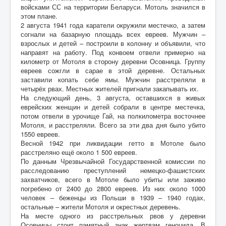
войсками СС на территории Беларуси. Мотоль значился в
этом плане.
2 августа 1941 года каратели окружили местечко, а затем
согнали на базарную площадь всех евреев. Мужчин –
взрослых и детей – построили в колонну и объявили, что
направят на работу. Под конвоем отвели примерно на
километр от Мотоля в сторону деревни Осовница. Группу
евреев сожгли в сарае в этой деревне. Остальных
заставили копать себе ямы. Мужчин расстреляли в
четырёх рвах. Местных жителей пригнали закапывать их.
На следующий день, 3 августа, оставшихся в живых
еврейских женщин и детей собрали в центре местечка,
потом отвели в урочище Гай, на полкилометра восточнее
Мотоля, и расстреляли. Всего за эти два дня было убито
1550 евреев.
Весной 1942 при ликвидации гетто в Мотоле было
расстреляно ещё около 1 500 евреев.
По данным Чрезвычайной Государственной комиссии по
расследованию преступлений немецко-фашистских
захватчиков, всего в Мотоле было убиты или заживо
погребено от 2400 до 2800 евреев. Из них около 1000
человек – беженцы из Польши в 1939 – 1940 годах,
остальные – жители Мотоля и окрестных деревень.
На месте одного из расстрельных рвов у деревни
Осовницы стоит памятный знак жертвам геноцида. В