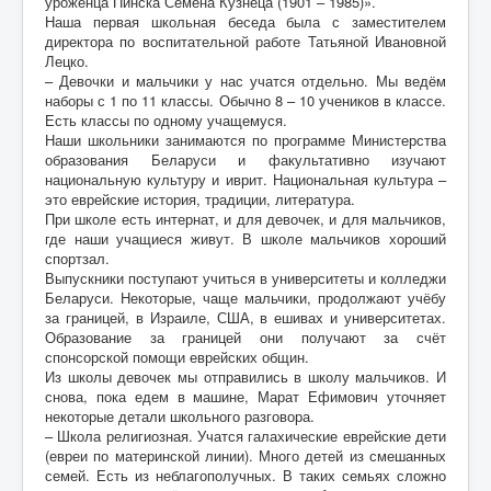
уроженца Пинска Семёна Кузнеца (1901 – 1985)».
Наша первая школьная беседа была с заместителем
директора по воспитательной работе Татьяной Ивановной
Лецко.
– Девочки и мальчики у нас учатся отдельно. Мы ведём
наборы с 1 по 11 классы. Обычно 8 – 10 учеников в классе.
Есть классы по одному учащемуся.
Наши школьники занимаются по программе Министерства
образования Беларуси и факультативно изучают
национальную культуру и иврит. Национальная культура –
это еврейские история, традиции, литература.
При школе есть интернат, и для девочек, и для мальчиков,
где наши учащиеся живут. В школе мальчиков хороший
спортзал.
Выпускники поступают учиться в университеты и колледжи
Беларуси. Некоторые, чаще мальчики, продолжают учёбу
за границей, в Израиле, США, в ешивах и университетах.
Образование за границей они получают за счёт
спонсорской помощи еврейских общин.
Из школы девочек мы отправились в школу мальчиков. И
снова, пока едем в машине, Марат Ефимович уточняет
некоторые детали школьного разговора.
– Школа религиозная. Учатся галахические еврейские дети
(евреи по материнской линии). Много детей из смешанных
семей. Есть из неблагополучных. В таких семьях сложно