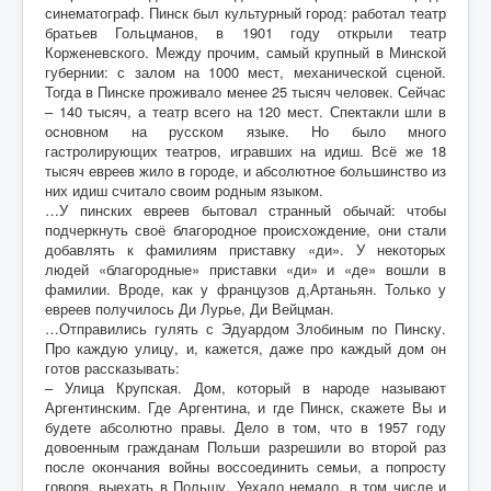
синематограф. Пинск был культурный город: работал театр
братьев Гольцманов, в 1901 году открыли театр
Корженевского. Между прочим, самый крупный в Минской
губернии: с залом на 1000 мест, механической сценой.
Тогда в Пинске проживало менее 25 тысяч человек. Сейчас
– 140 тысяч, а театр всего на 120 мест. Спектакли шли в
основном на русском языке. Но было много
гастролирующих театров, игравших на идиш. Всё же 18
тысяч евреев жило в городе, и абсолютное большинство из
них идиш считало своим родным языком.
…У пинских евреев бытовал странный обычай: чтобы
подчеркнуть своё благородное происхождение, они стали
добавлять к фамилиям приставку «ди». У некоторых
людей «благородные» приставки «ди» и «де» вошли в
фамилии. Вроде, как у французов д,Артаньян. Только у
евреев получилось Ди Лурье, Ди Вейцман.
…Отправились гулять с Эдуардом Злобиным по Пинску.
Про каждую улицу, и, кажется, даже про каждый дом он
готов рассказывать:
– Улица Крупская. Дом, который в народе называют
Аргентинским. Где Аргентина, и где Пинск, скажете Вы и
будете абсолютно правы. Дело в том, что в 1957 году
довоенным гражданам Польши разрешили во второй раз
после окончания войны воссоединить семьи, а попросту
говоря, выехать в Польшу. Уехало немало, в том числе и