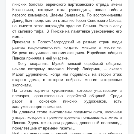
пинских болотах еврейского партизанского отряда имени
Кагановича, которым стал руководить, после гибели
первого командира Шлёмы Зандвайса. По воспоминаниям
Давид был представлен к званию Героя Советского Союза,
но, вместо этого награждён орденом Ленина. Умер в лесу
от сыпного тифа. В Пинске на памятнике увековечено его
имя…
Приехали в Погост-Загородский из разных стран люди
разных национальностей, когда-то жившие в местечке.
Встреча получилась запоминающаяся. Еврейская община
Пинска приняла в ней участие.
– Хочу сохранить Музей пинской еврейской общины,
начало которому положил Иосиф Либерман, – сказал
Марат Дурнопейко, когда мы поднялись на второй этаж
старого дома, в котором собраны многие интересные
экспонаты.
На стенах картины художников, которые участвовали в
пленэрах, организованных еврейской общиной. Среди
работ, в основном пинских художников, есть
заслуживающие внимание.
На длинном столе выставлены предметы быта, кухонная
утварь, которой в прежние времена пользовались жители
Пинска. Здесь же старая радиола, довоенный велосипед,
пожелтевшие от времени газеты…
Всё это приносили в музей, передавали в дар общине