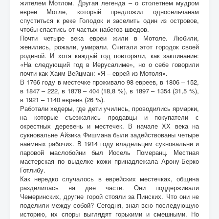
жителем Мотлом. Другая легенда – о столетнем мудром
еврее Мотле, который предложил односельчанам
спуститься к реке Голодок и заселить один из островов,
чтобы спастись от частых набегов шведов.
Почти четыре века евреи жили в Мотоле. Любили,
женились, рожали, умирали. Считали этот городок своей
родиной. И хотя каждый год повторяли, как заклинание:
«На следующий год в Иерусалиме», но о себе говорили
почти как Хаим Вейцман: «Я – еврей из Мотоля».
В 1766 году в местечке проживало 98 евреев, в 1806 – 152,
в 1847 – 222, в 1878 – 404 (18,8 %), в 1897 – 1354 (31,5 %),
в 1921 – 1140 евреев (26 %).
Работали хедеры, где дети учились, проводились ярмарки,
на которые съезжались продавцы и покупатели с
окрестных деревень и местечек. В начале ХХ века на
сукновальне Айзика Фишмана были задействованы четыре
наёмных рабочих. В 1914 году владельцем сукновальни и
паровой маслобойни был Иосель Померанц. Местная
мастерская по выделке кожи принадлежала Арону-Берко
Готлибу.
Как нередко случалось в еврейских местечках, община
разделилась на две части. Они поддерживали
Чемеринских, другие горой стояли за Пинских. Что они не
поделили между собой? Сегодня, зная всю последующую
историю, их споры выглядят горькими и смешными. Но