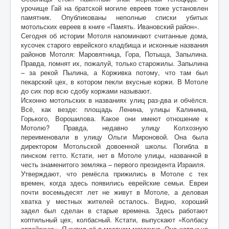
урочище Гай на братской могиле евреев тоже установлен
памятник. Опубликованы неполные списки убитых
мотольских евреев в книге «Память. Ивановский район».
Сегодня об истории Мотоля напоминают считанные дома,
кусочек старого еврейского кладбища и исконные названия
районов Мотоля: Маровятница, Гора, Потыща, Запылина.
Правда, помнят их, пожалуй, только старожилы. Запылина
– за рекой Пылина, а Корживка потому, что там был
пекарский цех, в котором пекли вкусные коржи. В Мотоле
до сих пор всю сдобу коржами называют.
Исконно мотольских в названиях улиц раз-два и обчёлся.
Всё, как везде: площадь Ленина, улицы Калинина,
Горького, Ворошилова. Какое они имеют отношение к
Мотолю? Правда, недавно улицу Колхозную
переименовали в улицу Ольги Мироновой. Она была
директором Мотольской довоенной школы. Погибла в
пинском гетто. Кстати, нет в Мотоле улицы, названной в
честь знаменитого земляка – первого президента Израиля.
Утверждают, что ремёсла прижились в Мотоле с тех
времен, когда здесь появились еврейские семьи. Евреи
почти восемьдесят лет не живут в Мотоле, а деловая
хватка у местных жителей осталось. Видно, хороший
задел был сделан в старые времена. Здесь работают
коптильный цех, колбасный. Кстати, выпускают «Колбасу
еврейскую». Я купил её в местном магазине. Она хотя и не