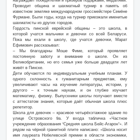
Проводит община и шахматный турнир в память об
известном земляке международном гроссмейстере Семёне
Фурмане. Были годы, когда на турнир приезжали именитые
шахматисты из других городов.
Гордость пинской еврейской общины – это школа, в
которой учатся мальчики и девочки со всей Беларуси.
Пока мы ехали в школу, где учатся девочки, Марат
Ефимович рассказывал:
– Мы благодарны Моше Фиме, который проявляет
постоянную заботу и внимание о школе. Он из
Великобритании, но его семья уже больше двадцати лет
живёт в Пинске.
Дети обучаются по индивидуальным учебным планам. У
одного склонность к гуманитарным предметам, ему
увеличивают часы на изучение литературы, истории, у
другого – к точным наукам, и он глубже изучает
математику, физику. Выпускники школы получают вместе
с аттестатом знания, которые даёт обычная школа плюс
репетитор.
Школа для девочек – красивое четырёхэтажное здание по
улице Островского 9а. У входа табличка «Частное
учреждение образования “Средняя школа Бейс-Агарон”». И
рядом на чёрной гранитной плите написано: «Школа носит
имя лауреата Нобелевской премии в области экономики,