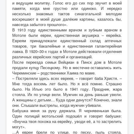
и ведущим молитву. Голос его до сих пор звучит в моей
памяти, когда мне грустно или одиноко. И нередко
несколько знакомых тактов синагогальной мелодии
воскрешают в моей душе далёкие картины, казалось бы,
навсегда забытого прошлого».
В 1913 году единственными врачом и зубным врачом в
Мотоле были евреи, единственная акушерка – еврейка.
Евреям принадлежали единственный склад аптечных
товаров, три бакалейные и единственная галантерейная
лавка. В 1920–30-х годах в Мотоле действовали отделения
различных еврейских партий и организаций.
После переезда семьи Вейцман в Пинск дом в Мотоле
продали купцу Песецкому. Но в местечке оставались жить
Череминские – родственники Хаима по маме.
– Постреляли здесь всех евреев, – говорит баба Христя. –
Мне тогда восемь лет было. Но я всё помню. Страшно
было. На Илью это было в 1941 году. Праздник, жара
стояла. Их по улице вели. Мужчин на день раньше увели.
А женщины с детьми… Куда одни денутся? Конечно, знали
они. Слышали выстрелы, когда мужчин убивали.
Бабушка меня за руку держала. Я чернявенькая была.
Один полицай мотольский подошёл и говорит бабушке:
«Внучка твоя похожа на еврейку, уводи её, а то застрелить
могут».
…А евреи брели по улице, по песку, пыль стояла.