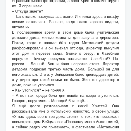
Я рассматриваю фотографии, а баба Христя комментирует
их. Я спрашиваю:
– Откуда знаете?
– Так столько наслушалась всего. И книжки здесь в шкафу
всякие оставляют. Раньше, когда глаза хорошо видели,
читала их.
В послевоенное время в этом доме была учительская
детского дома, жилые комнаты для завуча и директора.
Потом, когда в начале 60-х годов Мотольский детдом
расформировали и он выехал отсюда, директор выкупил
этот дом и перевёз сюда, ближе к озеру, в Лазебный
переулок. Почему переулок называется Лазебный? По-
русски – Банный. Вон и баня напротив стоит. Директор
детдома подрезал третью часть дома. Большой он для
него оказался. Это ж у Вейцманов было двенадцать детей,
а у директора такой семьи не было. Жил тот директор в
доме, пока не утопился.
– Как утопился? – не понял я.
– А вот так, среди бела дня пошёл на озеро и утопился.
Говорят, поругался… Молодой был ещё…
Я ещё долго разговаривал с бабой Христей. Она
рассказывала мне о мотольских новостях, о своей улице:
«У нас здесь всего три дома стоит», о тех, кто приезжает
посмотреть дом Вейцманов: «Поначалу много было гостей,
а сейчас редко кто приезжает», о фестивале «Мотальскiя