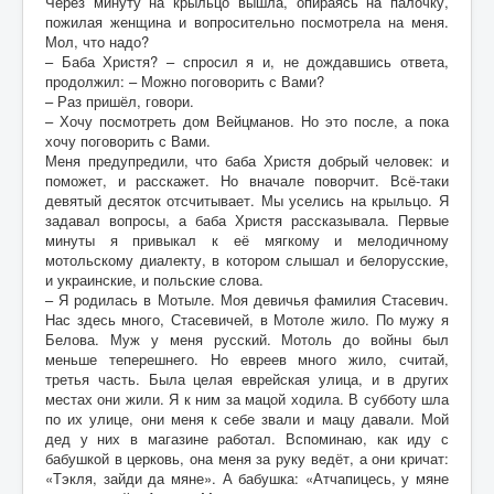
Через минуту на крыльцо вышла, опираясь на палочку,
пожилая женщина и вопросительно посмотрела на меня.
Мол, что надо?
– Баба Христя? – спросил я и, не дождавшись ответа,
продолжил: – Можно поговорить с Вами?
– Раз пришёл, говори.
– Хочу посмотреть дом Вейцманов. Но это после, а пока
хочу поговорить с Вами.
Меня предупредили, что баба Христя добрый человек: и
поможет, и расскажет. Но вначале поворчит. Всё-таки
девятый десяток отсчитывает. Мы уселись на крыльцо. Я
задавал вопросы, а баба Христя рассказывала. Первые
минуты я привыкал к её мягкому и мелодичному
мотольскому диалекту, в котором слышал и белорусские,
и украинские, и польские слова.
– Я родилась в Мотыле. Моя девичья фамилия Стасевич.
Нас здесь много, Стасевичей, в Мотоле жило. По мужу я
Белова. Муж у меня русский. Мотоль до войны был
меньше теперешнего. Но евреев много жило, считай,
третья часть. Была целая еврейская улица, и в других
местах они жили. Я к ним за мацой ходила. В субботу шла
по их улице, они меня к себе звали и мацу давали. Мой
дед у них в магазине работал. Вспоминаю, как иду с
бабушкой в церковь, она меня за руку ведёт, а они кричат:
«Тэкля, зайди да мяне». А бабушка: «Атчапицесь, у мяне