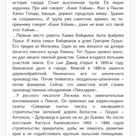
истории города. Стоит высоченная труба. Её видно
издалека. Про неё говорят: «Баня Хойник». Жил в Пинске
Ханон Глоцер, банщик, держал городскую микву. Здание
не сохранилось. И труба уже советских времен, но по-
прежнему говорят «Баня Хойник», даже не зная, кто такой
этот Хойник…
…Первым место работы Хаима Вейцмана была фабрика
Лурье. И жила семья Вейцманов в доме Григория Лурье.
Его предки из Могилёва. Один из них женился на дочери
богатого пинского купца Левина. Тот Лурье прожил мало,
но дал начало пинской династии. Семья владела большим
участком земли. Его сын Давид открыл в 1850-м году
банковское дело в городе, Моисей в 1880-м занялся
деревообработкой. Начиналось всё со шпилечного
производства. Потом появилось гвоздильно–шпилечное –
потом фанерное. Сейчас это известное всей стране
производственное объединение «Пинскдрев».
…У русского писателя Лескова есть замечательные
воспоминания о Пинске. Он приезжал как корреспондент
газеты «Северная пчела» писать о начавшемся
строительстве железной дороги Белосток – Гродно –
Антополь – Дубровица и далее на юг до Львова. Но после
восстания Кастуся Калиновского 1863 – 1864 годов
строительство прекратили, дабы не помогать развитию
края и не содействовать крупным польским помещикам.