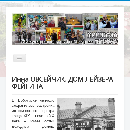
Включить/
выключить
навигацию
Главная
Инна ОВСЕЙЧИК. ДОМ ЛЕЙЗЕРА
О журнале
ФЕЙГИНА
Библиотека
В Бобруйске неплохо
Наше кино
сохранилась застройка
исторического центра
Архивариус
конца XIX – начала ХХ
века – более сотни
Актуальное интервью
доходных домов,