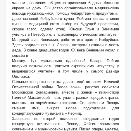
членом правления общества призрения бедных больных
евреев на дому. Общество организовывало медицинскую
помощь нуждающимся, помощь лекарствами, продуктами.
Двое сыновей бобруйского купца Фейгина связали свою
жизнь с медициной (хотя выбор их будущей профессии,
скорее всего, сделал отец). Юноши Элья и Вениамин
учились в Петербурге, в психоневрологическом институте.
Младший сын, Вениамин, работал доктором в Бобруйске.
Здесь родился его сын Лазарь, которого назвали в честь
деда. В конце двадцатых годов ХХ века Вениамин уехал с
семьёй в
Москву. Тут музыкально одарённый Лазарь Фейгин
получил возможность учиться скрипичному искусству у
выдающихся учителей, в том числе, у самого Давида
Ойстраха.
Сольные концерты он стал давать ещё во время Великой
Отечественной войны. После войны, работая солистом
Московской филармонии, вместе с женой – пианисткой
Галиной Максимовой – выступал в разных городах страны,
выезжал на зарубежные гастроли. Со временем Лазарь
сменил имя, выбрав более подходящее для
концертирующего музыканта – Леонид.
Завершив во второй половине пятидесятых годов
концертную деятельность, Леонид Фейгин занимался
сочинением и аранжировкой музыки. Писал оперы, балеты,