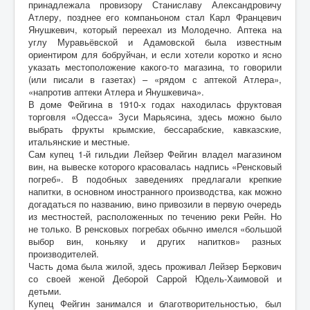
принадлежала провизору Станиславу Александровичу
Атлеру, позднее его компаньоном стал Карл Францевич
Контакты
Янушкевич, который переехал из Молодечно. Аптека на
углу Муравьёвской и Адамовской была известным
Карта сайта
ориентиром для бобруйчан, и если хотели коротко и ясно
указать местоположение какого-то магазина, то говорили
Старо-Улановичское кладбище
(или писали в газетах) – «рядом с аптекой Атлера»,
«напротив аптеки Атлера и Янушкевича».
Местечко Колышки, старинное еврейское
кладбище
В доме Фейгина в 1910-х годах находилась фруктовая
торговля «Одесса» Зуси Марьясина, здесь можно было
выбрать фрукты крымские, бессарабские, кавказские,
итальянские и местные.
Сам купец 1-й гильдии Лейзер Фейгин владел магазином
вин, на вывеске которого красовалась надпись «Ренсковый
погреб». В подобных заведениях предлагали крепкие
напитки, в основном иностранного производства, как можно
догадаться по названию, вино привозили в первую очередь
из местностей, расположенных по течению реки Рейн. Но
не только. В ренсковых погребах обычно имелся «большой
выбор вин, коньяку и других напитков» разных
производителей.
Часть дома была жилой, здесь проживал Лейзер Беркович
со своей женой Деборой Саррой Юдель-Хаимовой и
детьми.
Купец Фейгин занимался и благотворительностью, был