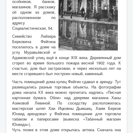
особняков, банков,
Воспоминания
магазинов. Я расскажу
Дети войны вспоминают
об одном из домов,
расположенном по
Имя
адресу
Социалистическая, 54.
Ищу родных
Семейство Лейзера
Берковича Фейгина
Литературная гостиная
поселилось в доме на
углу Муравьёвской и
Ликбез Мишпохи
Адамовской улиц ещё в конце XIX века. Деревянный дом
Чтобы это никогда не повторилось!
сгорел во время большого пожара весной 1902 года. К
счастью, дом был застрахован, и через несколько лет на
Память
месте сгоревшего был построен новый, каменный.
Часть помещений дома купец Фейгин сдавал в аренду. Тут
Почта Мишпохи
размещались разные торговые объекты. На фотографии
дома начала ХХ века можно прочитать надпись «Писчая
Родословная
картонная бумага. Обои» над дверями магазина Ханы
Редакционный подвальчик
Азиковой Левиной. По соседству расположилась
мастерская шляп Хаи Ицковны Дымшиц. Хаим Берков
Мартиролог
Юхвид арендовал у Фейгина помещение для торговли
табаком и папиросами (вывеска «Табачный магазин
Кухня Мишпохи
Юхвида»).
Чуть позже в этом доме открылась аптека. Сначала она
Гостевая книга