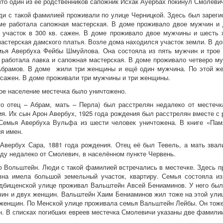
то один из её родственников сапожник Исхак Ауербах покинул Смолевич
юди с такой фамилией проживали по улице Черницкой. Здесь был зарег
ме работала сапожная мастерская. В доме проживало двое мужчин и
 участок в 300 кв. сажен. В доме проживало двое мужчины и шесть 
мастерская дамского платья. Возле дома находился участок земли. В д
мья Авербуха Фейбы Шмуйлова. Она состояла из пять мужчин и трое
 работала лавка и сапожная мастерская. В доме проживало четверо му
Абрамов. В доме жили три женщины и ещё один мужчина. По этой же
 сажен. В доме проживали три мужчины и три женщины.
кое население местечка было уничтожено.
го отец – Абрам, мать – Перла) был расстрелян недалеко от местечк
ия. Их сын Арон Авербух, 1925 года рождения был расстрелян вместе с
 Семья Авербуха Вульфа из шести человек уничтожена. В книге «Пам
я имен.
вербух Сара, 1881 года рождения. Отец её был Тевель, а мать зва
ду недалеко от Смолевич, в населённом пункте Червень.
ю Вольштейн. Люди с такой фамилией встречались в местечке. Здесь 
на имела большой земельный участок, квартиру. Семья состояла и
дбищенской улице проживал Вальштейн Авсей Бениаминов. У него бы
чин и двух женщин. Вальштейн Хаим Бениаминов жил тоже на этой улиц
 женщин. По Менской улице проживала семья Вальштейн Лейбы. Он тоже
н. В списках погибших евреев местечка Смолевичи указаны две фамили