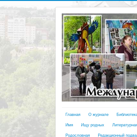
Главная
О журнале
Библиотек
Имя
Ищу родных
Литературная
Родословная
Редакционный подва