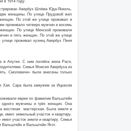
и в 1914 году.
истрирован Авербух Шлёма Юда-Янкель.
 две женщины. По улице Прудовой жил
женщин. По этой же улице проживал и
оме проживало четверо мужчин и восемь
 женщин. По улице Менской проживали
жчин и пять женщин. По этой же улице
 улице проживал кузнец Авербух Пеня
а в Апутке. С ним погибла жена Рася,
 родителями. Семья Моисея Авербуха из
ять. Смолевичи» были внесены только
ли Хая. Сара была замужем за Ицкахом
проживали евреи по фамилии Вальштейн
з одного мужчины и трёх женщин. Она
ла жестяная мастерская. Была земля и
е, имел земельный участок и квартиру.
 имел участок земли и квартиру. Семья
и Вальштейн и Вальштейн Ягот.