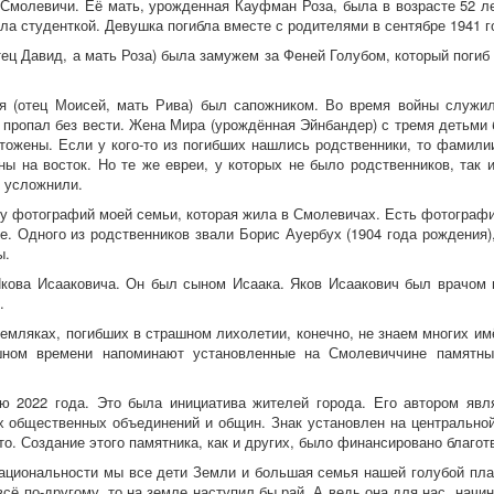
Смолевичи. Её мать, урожденная Кауфман Роза, была в возрасте 52 л
ла студенткой. Девушка погибла вместе с родителями в сентябре 1941 г
ец Давид, а мать Роза) была замужем за Феней Голубом, который погиб
я (отец Моисей, мать Рива) был сапожником. Во время войны служил
а пропал без вести. Жена Мира (урождённая Эйнбандер) с тремя детьми 
тожены. Если у кого-то из погибших нашлись родственники, то фамили
ы на восток. Но те же евреи, у которых не было родственников, так 
и усложнили.
гу фотографий моей семьи, которая жила в Смолевичах. Есть фотографии
те. Одного из родственников звали Борис Ауербух (1904 года рождения
ы.
кова Исааковича. Он был сыном Исаака. Яков Исаакович был врачом 
.
емляках, погибших в страшном лихолетии, конечно, не знаем многих им
шном времени напоминают установленные на Смолевиччине памятные
ю 2022 года. Это была инициатива жителей города. Его автором явл
х общественных объединений и общин. Знак установлен на центрально
тто. Создание этого памятника, как и других, было финансировано благ
ациональности мы все дети Земли и большая семья нашей голубой план
сё по-другому, то на земле наступил бы рай. А ведь она для нас, начин