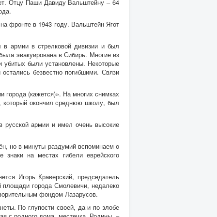
ет. Отцу Паши Давиду Вальштейну – 64
ода.
 на фронте в 1943 году. Вальштейн Ягот
 в армии в стрелковой дивизии и был
была эвакуирована в Сибирь. Многие из
и убитых были установлены. Некоторые
и остались безвестно погибшими. Связи
 города (кажется)». На многих снимках
), который окончил среднюю школу, был
в русской армии и имел очень высокие
ён, но в минуты раздумий вспоминаем о
 знаки на местах гибели еврейского
яется Игорь Краверский, председатель
й площади города Смолевичи, недалеко
отворительным фондом Лазарусов.
еты. По глупости своей, да и по злобе
ая с родного дома, местечка, Родины, –