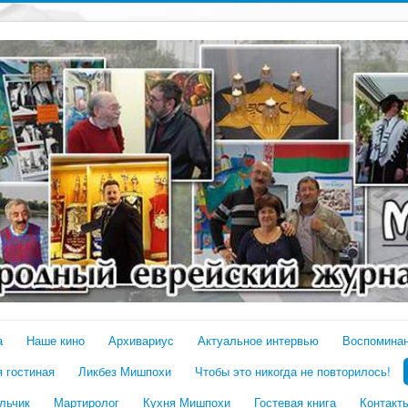
а
Наше кино
Архивариус
Актуальное интервью
Воспомина
 гостиная
Ликбез Мишпохи
Чтобы это никогда не повторилось!
льчик
Мартиролог
Кухня Мишпохи
Гостевая книга
Контакт