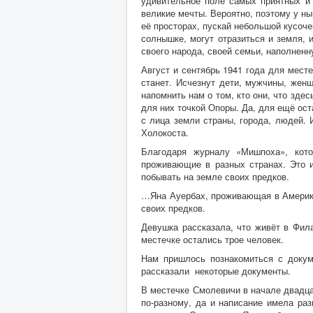
удивительное поле самых приятных и 
великие мечты. Вероятно, поэтому у ны
её просторах, пускай небольшой кусочек
солнышке, могут отразиться и земля, 
своего народа, своей семьи, наполнен
Август и сентябрь 1941 года для мест
станет. Исчезнут дети, мужчины, жен
напомнить нам о том, кто они, что зде
для них точкой Опоры. Да, для ещё ос
с лица земли страны, города, людей. 
Холокоста.
Благодаря журналу «Мишпоха», кот
проживающие в разных странах. Это и
побывать на земле своих предков.
…Яна Ауербах, проживающая в Америке,
своих предков.
Девушка рассказала, что живёт в Фил
местечке остались трое человек.
Нам пришлось познакомиться с докуме
рассказали некоторые документы.
В местечке Смолевичи в начале двадца
по-разному, да и написание имела раз