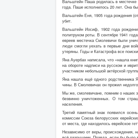
Вальштейн Паша родилась в местечке 
года. Паше исполнилось 20 лет. Она бы
Вальштейн Еня, 1905 года рождения (от
убит.
Вальштейн Иосиф, 1902 года рождени
политруком роты. В сентябре 1941 год
евреев местечка Смолевичи были унич
люди смогли уехать в первые дни войн
утеряны. Годы и Катастрофа все поиск
Яна Ауербах написала, что «нашла кни
на обороте надписи на русском и иври
участником небольшой актёрской групп
Яна нашла ещё одного родственника Я
чины. В Смолевичах он прожил недолго
Мы же, смолевичане, помним о наших з
безвинно уничтоженных. О том стра
населения.
Третий памятный знак появился осень
комиссии Союза белорусских еврейски
от места, где находилось еврейское ге
Независимо от веры, происхождения, н
всё разрушаем. Правда, если бы было в