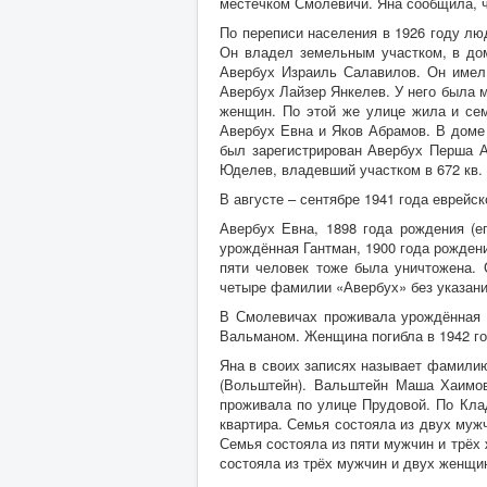
местечком Смолевичи. Яна сообщила, ч
По переписи населения в 1926 году л
Он владел земельным участком, в до
Авербух Израиль Салавилов. Он имел
Авербух Лайзер Янкелев. У него была 
женщин. По этой же улице жила и се
Авербух Евна и Яков Абрамов. В доме
был зарегистрирован Авербух Перша 
Юделев, владевший участком в 672 кв.
В августе – сентябре 1941 года еврейс
Авербух Евна, 1898 года рождения (е
урождённая Гантман, 1900 года рожден
пяти человек тоже была уничтожена.
четыре фамилии «Авербух» без указани
В Смолевичах проживала урождённая А
Вальманом. Женщина погибла в 1942 го
Яна в своих записях называет фамили
(Вольштейн). Вальштейн Маша Хаимов
проживала по улице Прудовой. По Кла
квартира. Семья состояла из двух муж
Семья состояла из пяти мужчин и трёх
состояла из трёх мужчин и двух женщи