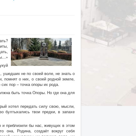
ать?
биты,
дать,
ты…»
укуй
 ушедших не по своей воле, не знать о
, помнят о них, о своей родной земле,
 сих пор – точка опоры их рода.
олжна быть точка Опоры. Но где она для
орый хотел передать силу свою, мысли,
во бултыхались твои предки, в запахе
о и приблизили бы нас, живущих в этом
о она, Родина, создаёт вокруг себя