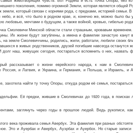
самых животворящих чувств. Вот Родина и есть точка Опоры, без к
нешнего поколения, помимо огромной Земли, которая является общей Ро
 земли, который связан с корнями рода, с предками, историей семьи. В э
и небо, и всё, что было в родном крае, и, конечно же, можно было б
ную любовью, мечтами о будущем, а также войной, кровью, гибелью рода
ечка Смолевичи Минской области стали страшным, кровавым временем. 
щины. Их жизни будут загублены, а имена и фамилии зачастую канут в
сь, на земле Смолевиччины, родились, жили, работали, любили своих бли
тавшихся в живых родственников, друзей погибшие навсегда останутся ж
И долг наш, живущих сегодня, постараться вспомнить о них, назвать
орый рассказывает о жизни еврейского народа, к нам в Смолевич
 Россия, и Латвия, и Украина, и Германия, и Польша, и Израиль, и 
 захотела найти ту точку Опоры, откуда родом её семья, постараться 
адельфии. Её предки, жившие в Смолевичах до 1920 года, в поисках 
нтами, заглянуть через годы в прошлое людей. Ведь рукописи, как
того века проживала семья Авербух. Эта фамилия при разных обстояте
ное. Это и Ауербах и Авербух, Ауэрбах и Ауербох. Но старые записи