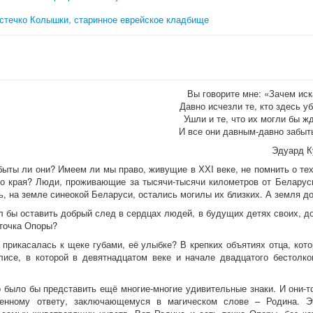
стечко Колышки, старинное еврейское кладбище
Вы говорите мне: «Зачем иск
Давно исчезли те, кто здесь у
Ушли и те, что их могли бы ж
И все они давным-давно забы
Эдуард К
ты ли они? Имеем ли мы право, живущие в ХХI веке, не помнить о тех,
о края? Люди, проживающие за тысячи-тысячи километров от Беларуси
ь, на земле синеокой Беларуси, остались могилы их близких. А земля до
л бы оставить добрый след в сердцах людей, в будущих детях своих, д
 точка Опоры?
 прикасалась к щеке губами, её улыбке? В крепких объятиях отца, кот
се, в которой в девятнадцатом веке и начале двадцатого бестолко
 было бы представить ещё многие-многие удивительные знаки. И они-т
венному ответу, заключающемуся в магическом слове – Родина. Эт