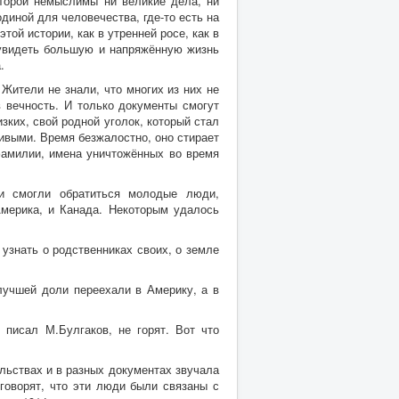
оторой немыслимы ни великие дела, ни
диной для человечества, где-то есть на
той истории, как в утренней росе, как в
ы увидеть большую и напряжённую жизнь
.
Жители не знали, что многих из них не
 вечность. И только документы смогут
зких, свой родной уголок, который стал
ивыми. Время безжалостно, оно стирает
 фамилии, имена уничтожённых во время
и смогли обратиться молодые люди,
Америка, и Канада. Некоторым удалось
узнать о родственниках своих, о земле
лучшей доли переехали в Америку, а в
 писал М.Булгаков, не горят. Вот что
льствах и в разных документах звучала
 говорят, что эти люди были связаны с