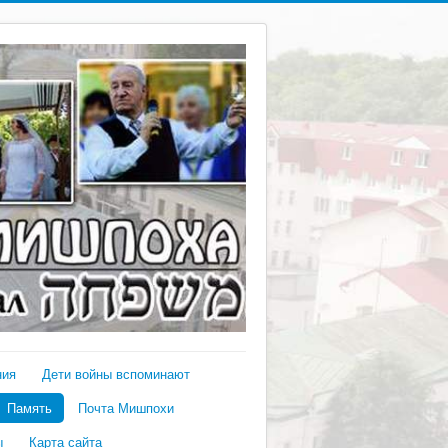
ния
Дети войны вспоминают
Память
Почта Мишпохи
ы
Карта сайта