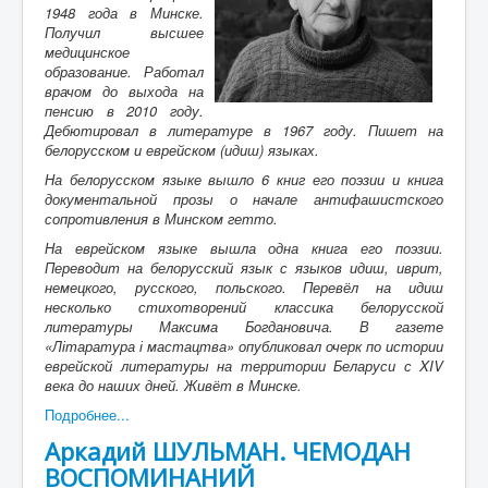
1948 года в Минске.
Получил высшее
медицинское
образование. Работал
врачом до выхода на
пенсию
в 2010 году.
Дебютировал в литературе в 1967 году. Пишет на
белорусском и еврейском (идиш) языках.
На белорусском языке вышло 6 книг его поэзии и книга
документальной прозы о начале антифашистского
сопротивления в Минском гетто.
На еврейском языке вышла одна книга его поэзии.
Переводит на белорусский язык с языков идиш, иврит,
немецкого, русского, польского. Перевёл на идиш
несколько стихотворений классика белорусской
литературы Максима Богдановича. В газете
«Літаратура і мастацтва» опубликовал очерк
по истории
еврейской литературы на территории Беларуси с XIV
века
до наших дней. Живёт в Минске.
Подробнее...
Аркадий ШУЛЬМАН. ЧЕМОДАН
ВОСПОМИНАНИЙ