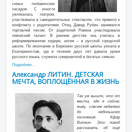
семье любавичских
хасидов. С юности
увлекалась театром,
участвовала в самодеятельных спектаклях, что привело к
конфликту с родителями. Отец, Давид Рубин, занимался
торговлей лесом. От родителей Ровина унаследовала
певческий талант. В раннем детстве она училась в
реформированном хедере, затем – в русской городской
школе. По окончании в Березино русской школы уехала в
Екатеринослав, где в течение двух лет давала уроки
русского языка, служила гувернанткой в богатых семьях.
Подробнее...
Александр ЛИТИН. ДЕТСКАЯ
МЕЧТА, ВОПЛОЩЁННАЯ В ЖИЗНЬ
Так уж вышло, что от
места, где я сейчас
живу, совсем недалеко
до небольшого
поселения Кфар
Виткин. Это повод
рассказать об ещё