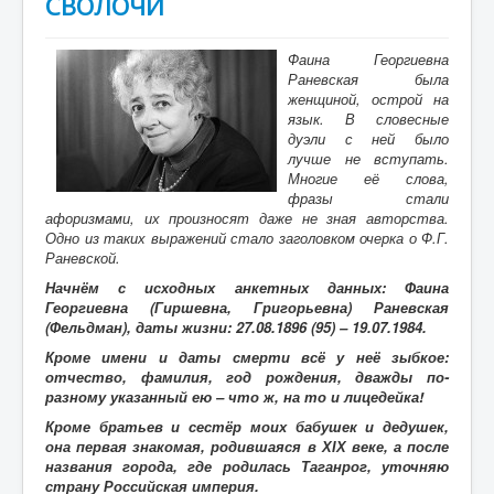
СВОЛОЧИ
Фаина Георгиевна
Раневская была
женщиной, острой на
язык. В словесные
дуэли с ней было
лучше не вступать.
Многие её слова,
фразы стали
афоризмами, их произносят даже не зная авторства.
Одно из таких выражений стало заголовком очерка о Ф.Г.
Раневской.
Начнём с исходных анкетных данных: Фаина
Георгиевна (Гиршевна, Григорьевна) Раневская
(Фельдман), даты жизни: 27.08.1896 (95) – 19.07.1984.
Кроме имени и даты смерти всё у неё зыбкое:
отчество, фамилия, год рождения, дважды по-
разному указанный ею – что ж, на то и лицедейка!
Кроме братьев и сестёр моих бабушек и дедушек,
она первая знакомая, родившаяся в ХІХ веке, а после
названия города, где родилась Таганрог, уточняю
страну Российская империя.