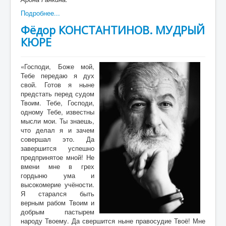
Подробнее...
Фёдор КОНСТАНТИНОВ. МУДРЫЙ
КЮРЕ
«Господи, Боже мой,
Тебе передаю я дух
свой. Готов я ныне
предстать перед судом
Твоим. Тебе, Господи,
одному Тебе, известны
мысли мои. Ты знаешь,
что делал я и зачем
совершал это. Да
завершится успешно
предпринятое мной! Не
вмени мне в грех
гордыню ума и
высокомерие учёности.
Я старался быть
верным рабом Твоим и
добрым пастырем
народу Твоему. Да свершится ныне правосудие Твоё! Мне