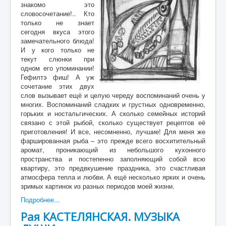
знакомо это
словосочетание!.. Кто
только не знает
сегодня вкуса этого
замечательного блюда!
И у кого только не
текут слюнки при
одном его упоминании!
Гефилтэ фиш! А уж
сочетание этих двух
слов вызывает ещё и целую череду воспоминаний очень у
многих. Воспоминаний сладких и грустных одновременно,
горьких и ностальгических. А сколько семейных историй
связано с этой рыбой, сколько существует рецептов её
приготовления! И все, несомненно, лучшие! Для меня же
фаршированная рыба – это прежде всего восхитительный
аромат, проникающий из небольшого кухонного
пространства и постепенно заполняющий собой всю
квартиру, это предвкушение праздника, это счастливая
атмосфера тепла и любви. А ещё несколько ярких и очень
зримых картинок из разных периодов моей жизни.
Подробнее...
Рая КАСТЕЛЯНСКАЯ. МУЗЫКА