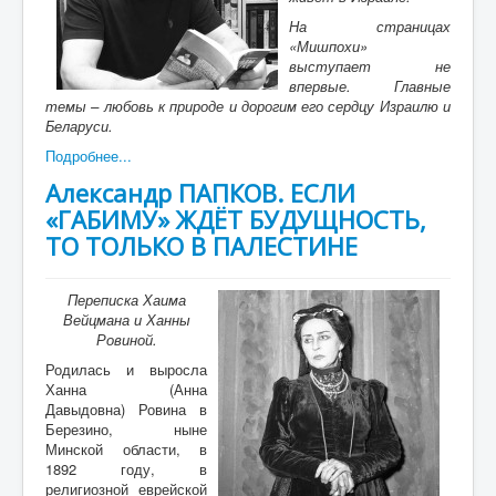
На страницах
«Мишпохи»
выступает
не
впервые. Главные
темы – любовь к природе и дорогим его сердцу Израилю и
Беларуси.
Подробнее...
Александр ПАПКОВ. ЕСЛИ
«ГАБИМУ» ЖДЁТ БУДУЩНОСТЬ,
ТО ТОЛЬКО В ПАЛЕСТИНЕ
Переписка Хаима
Вейцмана и Ханны
Ровиной.
Родилась и выросла
Ханна (Анна
Давыдовна) Ровина в
Березино, ныне
Минской области, в
1892 году, в
религиозной еврейской