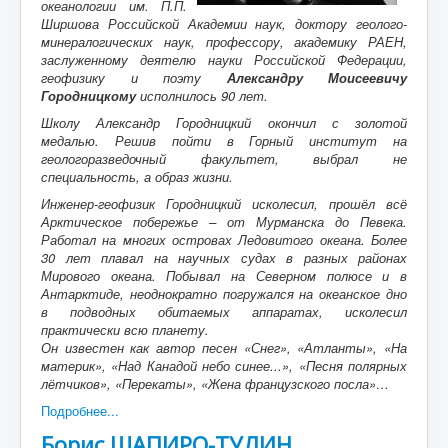
океанологии им. П.П.
Ширшова Российской Академии наук, доктору геолого-
минералогических наук, профессору, академику РАЕН,
заслуженному деятелю науки Российской Федерации,
геофизику и поэту
Александру Моисеевичу
Городницкому
исполнилось 90 лет.
Школу Александр Городницкий окончил
с золотой
медалью. Решив пойти в Горный институт на
геологоразведочный факультет, выбрал не
специальность, а образ жизни.
Инженер-геофизик Городницкий исколесил, прошёл всё
Арктическое побережье –
от Мурманска до Певека.
Работал на многих островах Ледовитого океана. Более
30 лет плавал на научных судах в разных районах
Мирового океана. Побывал на Северном полюсе и в
Антарктиде, неоднократно погружался на океанское дно
в подводных обитаемых аппаратах, исколесил
практически всю планету.
Он известен как автор песен «Снег», «Атланты», «На
материк», «Над Канадой небо синее...», «Песня полярных
лётчиков», «Перекаты», «Жена французского посла»…
Подробнее...
Борис ШАПИРО-ТУЛИН.