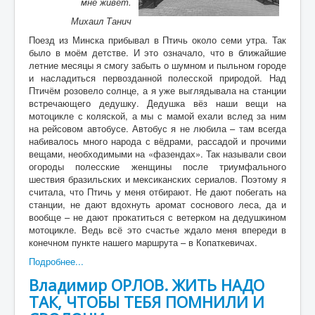
мне живёт.
Михаил Танич
Поезд из Минска прибывал в Птичь около семи утра. Так
было в моём детстве. И это означало, что в ближайшие
летние месяцы я смогу забыть о шумном и пыльном городе
и насладиться первозданной полесской природой. Над
Птичём розовело солнце, а я уже выглядывала на станции
встречающего дедушку. Дедушка вёз наши вещи на
мотоцикле с коляской, а мы с мамой ехали вслед за ним
на рейсовом автобусе. Автобус я не любила – там всегда
набивалось много народа с вёдрами, рассадой и прочими
вещами, необходимыми на «фазендах». Так называли свои
огороды полесские женщины после триумфального
шествия бразильских и мексиканских сериалов. Поэтому я
считала, что Птичь у меня отбирают. Не дают побегать на
станции, не дают вдохнуть аромат соснового леса, да и
вообще – не дают прокатиться с ветерком на дедушкином
мотоцикле. Ведь всё это счастье ждало меня впереди в
конечном пункте нашего маршрута – в Копаткевичах.
Подробнее...
Владимир ОРЛОВ. ЖИТЬ НАДО
ТАК, ЧТОБЫ ТЕБЯ ПОМНИЛИ И