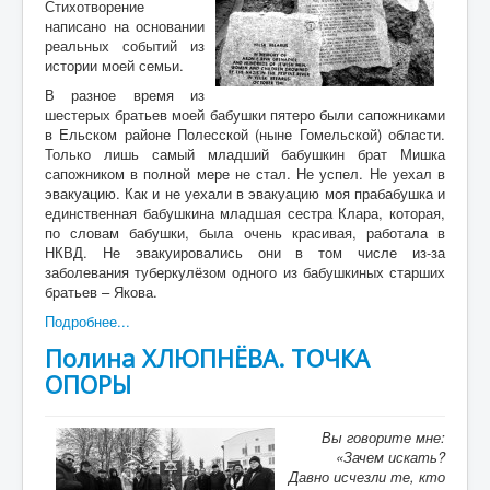
Стихотворение
написано на основании
реальных событий из
истории моей семьи.
В разное время из
шестерых братьев моей бабушки пятеро были сапожниками
в Ельском районе Полесской (ныне Гомельской) области.
Только лишь самый младший бабушкин брат Мишка
сапожником в полной мере не стал. Не успел. Не уехал в
эвакуацию. Как и не уехали в эвакуацию моя прабабушка и
единственная бабушкина младшая сестра Клара, которая,
по словам бабушки, была очень красивая, работала в
НКВД. Не эвакуировались они в том числе из-за
заболевания туберкулёзом одного из бабушкиных старших
братьев – Якова.
Подробнее...
Полина ХЛЮПНЁВА. ТОЧКА
ОПОРЫ
Вы говорите мне:
«Зачем искать?
Давно исчезли те, кто