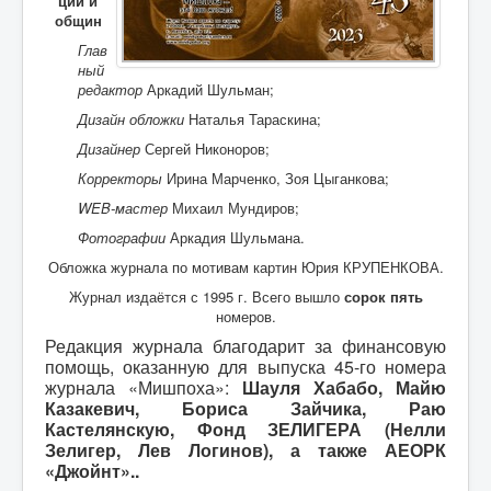
ций и
Воспоминания
общин
Дети войны вспоминают
Глав
ный
Имя
редактор
Аркадий Шульман;
Ищу родных
Дизайн обложки
Наталья Тараскина;
Дизайнер
Сергей Никоноров;
Литературная гостиная
Корректоры
Ирина Марченко, Зоя Цыганкова;
Ликбез Мишпохи
WEB-мастер
Михаил Мундиров;
Чтобы это никогда не повторилось!
Фотографии
Аркадия Шульмана.
Обложка журнала по мотивам картин Юрия КРУПЕНКОВА.
Память
Журнал издаётся с 1995 г. Всего вышло
сорок пять
Почта Мишпохи
номеров.
Родословная
Редакция журнала благодарит за финансовую
помощь, оказанную для выпуска 45-го номера
Редакционный подвальчик
журнала «Мишпоха»:
Шауля Хабабо, Майю
Казакевич, Бориса Зайчика, Раю
Мартиролог
Кастелянскую, Фонд ЗЕЛИГЕРА (Нелли
Зелигер, Лев Логинов), а также АЕОРК
Кухня Мишпохи
«Джойнт»..
Гостевая книга