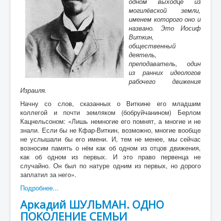
одном выходце из
могилёвской земли,
именем которого оно и
названо. Это Иосиф
Виткин,
общественный
деятель,
преподаватель, один
из ранних идеологов
рабочего движения
Израиля.
Начну со слов, сказанных о Виткине его младшим
коллегой и почти земляком (бобруйчанином) Берлом
Кацнельсоном: «Лишь немногие его помнят, а многие и не
знали. Если бы не Кфар-Виткин, возможно, многие вообще
не услышали бы его имени. И, тем не менее, мы сейчас
возносим память о нём как об одном из отцов движения,
как об одном из первых. И это право первенца не
случайно. Он был по натуре одним из первых, но дорого
заплатил за него».
Подробнее...
Аркадий ШУЛЬМАН. ОДНО
ПОКОЛЕНИЕ СЕМЬИ