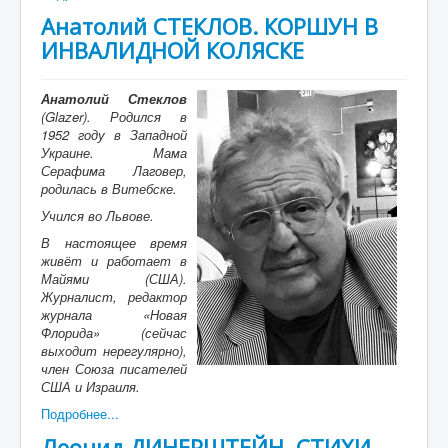
Анатолий СТЕКЛОВ. КОРШУН В
ИНВАЛИДНОЙ КОЛЯСКЕ
Анатолий Стеклов
(Glazer). Родился в
1952 году в Западной
Украине. Мама
Серафима Лаговер,
родилась в Витебске.
Учился во Львове.
В настоящее время
живёт и работает в
Майями (США).
Журналист, редактор
журнала «Новая
Флорида» (сейчас
выходит нерегулярно),
член Союза писателей
США и Израиля.
Подробнее...
Леонид ДИНЕРШТЕЙН. СТИХИ