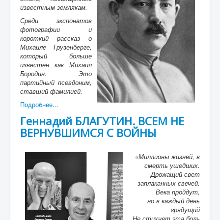
известным землякам.
Среди экспонатов
фотографии и
короткий рассказ о
Михаиле Грузенберге,
который больше
известен как Михаил
Бородин. Это
партийный псевдоним,
ставший фамилией.
Подробнее...
Геннадий БЛАГУТИН. ВСЕМ НЕ
ВЕРНУВШИМСЯ С ВОЙНЫ
«Миллионы жизней, в
смерть ушедших.
Дрожащий свет
заплаканных свечей.
Века пройдут,
но в каждый день
грядущий
Не стихнет эта боль