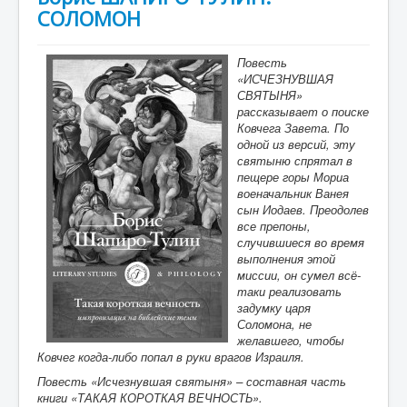
СОЛОМОН
Повесть
«ИСЧЕЗНУВШАЯ
СВЯТЫНЯ»
рассказывает о поиске
Ковчега Завета. По
одной из версий, эту
святыню спрятал в
пещере горы Мориа
военачальник Ванея
сын Иодаев. Преодолев
все препоны,
случившиеся во время
выполнения этой
миссии, он сумел всё-
таки реализовать
задумку царя
Соломона, не
желавшего, чтобы
Ковчег когда-либо попал в руки врагов Израиля.
Повесть «Исчезнувшая святыня» – составная часть
книги «ТАКАЯ КОРОТКАЯ ВЕЧНОСТЬ».