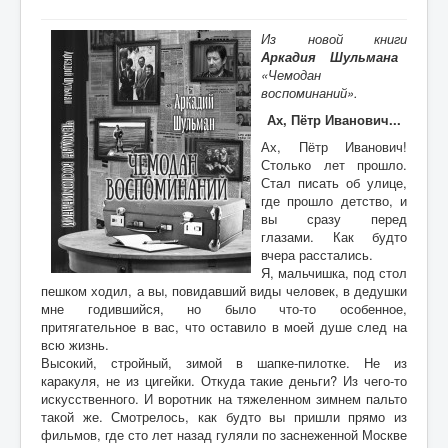
Из новой книги
Аркадия Шульмана
«Чемодан
воспоминаний».
Ах, Пётр Иванович...
Ах, Пётр Иванович!
Столько лет прошло.
Стал писать об улице,
где прошло детство, и
вы сразу перед
глазами. Как будто
вчера расстались.
Я, мальчишка, под стол
пешком ходил, а вы, повидавший виды человек, в дедушки
мне годившийся, но было что-то особенное,
притягательное в вас, что оставило в моей душе след на
всю жизнь.
Высокий, стройный, зимой в шапке-пилотке. Не из
каракуля, не из цигейки. Откуда такие деньги? Из чего-то
искусственного. И воротник на тяжеленном зимнем пальто
такой же. Смотрелось, как будто вы пришли прямо из
фильмов, где сто лет назад гуляли по заснеженной Москве