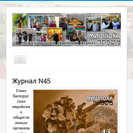
Включить/
выключить
навигацию
Главная
Журнал N45
О журнале
Союз
Библиотека
Белорус
ских
Наше кино
еврейски
х
Архивариус
обществ
енных
Актуальное интервью
организа