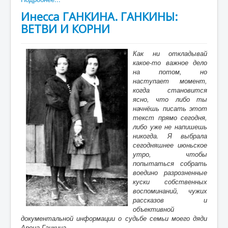
Инесса ГАНКИНА. ГАНКИНЫ:
ВЕТВИ И КОРНИ
Как ни откладывай
какое-то важное дело
на потом, но
наступает момент,
когда становится
ясно, что либо ты
начнёшь писать этот
текст прямо сегодня,
либо уже не напишешь
никогда. Я выбрала
сегодняшнее июньское
утро, чтобы
попытаться собрать
воедино разрозненные
куски собственных
воспоминаний, чужих
рассказов и
объективной
документальной информации о судьбе семьи моего дяди
Арона Ганкина.