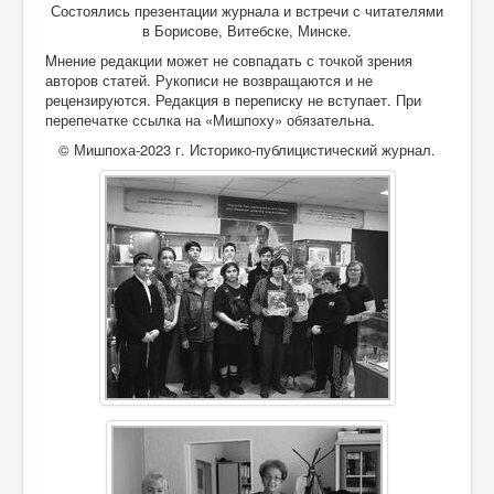
Состоялись презентации журнала и встречи с читателями
в Борисове, Витебске, Минске.
Контакты
Mнение редакции может не совпадать с точкой зрения
Карта сайта
авторов статей. Рукописи не возвращаются и не
рецензируются. Редакция в переписку не вступает. При
Старо-Улановичское кладбище
перепечатке ссылка на «Мишпоху» обязательна.
© Мишпоха-2023 г. Историко-публицистический журнал.
Местечко Колышки, старинное еврейское
кладбище