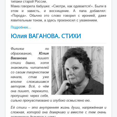
типажи старой России.
Мама говорила бабушке: «Смотри, как одевается!». Были в
этом и зависть, и восхищение. А папа добавлял:
«Порода». Обычно это слово говорил с иронией, даже
язвительным тоном, а здесь произносил с уважением.
Подробнее...
Юлия ВАГАНОВА. СТИХИ
Филолог по
образованию,
Юлия
Ваганова
пишет
стихи давно, хотя
знакомить читателей
со своим творчеством
начала, став уже
вполне сложившимся
автором. Всё, о чём
она пишет, пережито,
пропущено через себя,
сильно прочувствовано и глубоко осмыслено ею.
Её стихи – это внутренняя жизнь души, напряжённая и
сложная, которой она доверчиво и вместе с тем очень
осторожно делится с нами.