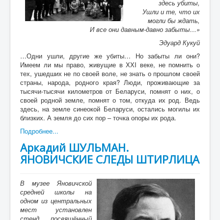
здесь убиты,
Ушли и те, что их
могли бы ждать,
И все они давным-давно забыты…»
Эдуард Кукуй
…Одни ушли, другие же убиты… Но забыты ли они?
Имеем ли мы право, живущие в ХХI веке, не помнить о
тех, ушедших не по своей воле, не знать о прошлом своей
страны, народа, родного края? Люди, проживающие за
тысячи-тысячи километров от Беларуси, помнят о них, о
своей родной земле, помнят о том, откуда их род. Ведь
здесь, на земле синеокой Беларуси, остались могилы их
близких. А земля до сих пор – точка опоры их рода.
Подробнее...
Аркадий ШУЛЬМАН.
ЯНОВИЧСКИЕ СЛЕДЫ ШТИРЛИЦА
В музее Яновичской
средней школы на
одном из центральных
мест установлен
стенд, посвящённый