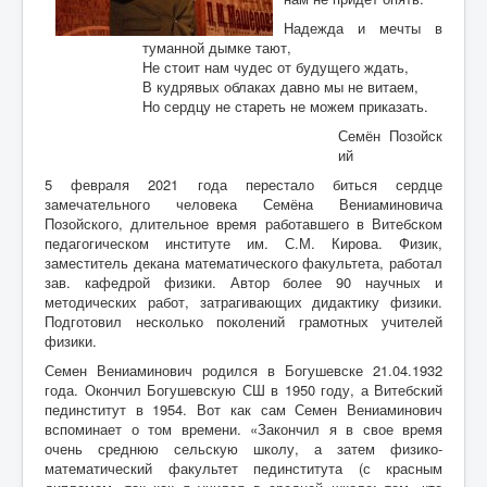
Воспоминания
Надежда и мечты в
Дети войны вспоминают
туманной дымке тают,
Не стоит нам чудес от будущего ждать,
Имя
В кудрявых облаках давно мы не витаем,
Но сердцу не стареть не можем приказать.
Ищу родных
Семён Позойск
Литературная гостиная
ий
5 февраля 2021 года перестало биться сердце
Ликбез Мишпохи
замечательного человека Семёна Вениаминовича
Позойского, длительное время работавшего в Витебском
Чтобы это никогда не повторилось!
педагогическом институте им. С.М. Кирова. Физик,
заместитель декана математического факультета, работал
Память
зав. кафедрой физики. Автор более 90 научных и
методических работ, затрагивающих дидактику физики.
Почта Мишпохи
Подготовил несколько поколений грамотных учителей
Родословная
физики.
Семен Вениаминович родился в Богушевске 21.04.1932
Редакционный подвальчик
года. Окончил Богушевскую СШ в 1950 году, а Витебский
пединститут в 1954. Вот как сам Семен Вениаминович
Мартиролог
вспоминает о том времени. «Закончил я в свое время
очень среднюю сельскую школу, а затем физико-
Кухня Мишпохи
математический факультет пединститута (с красным
Гостевая книга