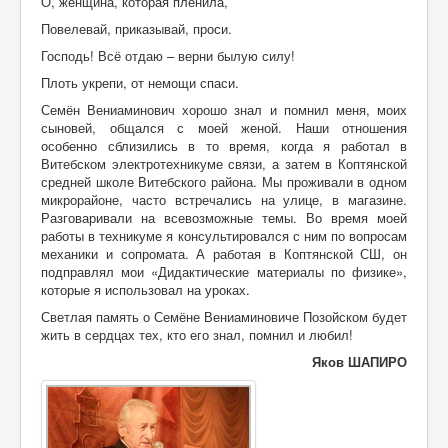
О, женщина, которая пленила,
Повелевай, приказывай, проси.
Господь! Всё отдаю – верни былую силу!
Плоть укрепи, от немощи спаси.
Семён Вениаминович хорошо знал и помнил меня, моих
сыновей, общался с моей женой. Наши отношения
особенно сблизились в то время, когда я работал в
Витебском электротехникуме связи, а затем в Коптянской
средней школе Витебского района. Мы проживали в одном
микрорайоне, часто встречались на улице, в магазине.
Разговаривали на всевозможные темы. Во время моей
работы в техникуме я консультировался с ним по вопросам
механики и сопромата. А работая в Коптянской СШ, он
подправлял мои «Дидактические материалы по физике»,
которые я использовал на уроках.
Светлая память о Семёне Вениаминовиче Позойском будет
жить в сердцах тех, кто его знал, помнил и любил!
Яков ШАПИРО