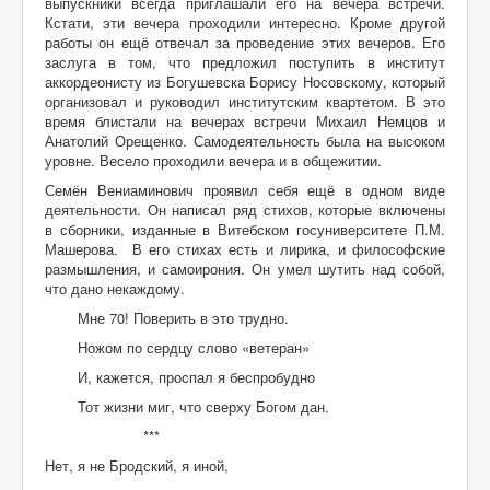
выпускники всегда приглашали его на вечера встречи.
Кстати, эти вечера проходили интересно. Кроме другой
работы он ещё отвечал за проведение этих вечеров. Его
заслуга в том, что предложил поступить в институт
аккордеонисту из Богушевска Борису Носовскому, который
организовал и руководил институтским квартетом. В это
время блистали на вечерах встречи Михаил Немцов и
Анатолий Орещенко. Самодеятельность была на высоком
уровне. Весело проходили вечера и в общежитии.
Семён Вениаминович проявил себя ещё в одном виде
деятельности. Он написал ряд стихов, которые включены
в сборники, изданные в Витебском госуниверситете П.М.
Машерова. В его стихах есть и лирика, и философские
размышления, и самоирония. Он умел шутить над собой,
что дано некаждому.
Мне 70! Поверить в это трудно.
Ножом по сердцу слово «ветеран»
И, кажется, проспал я беспробудно
Тот жизни миг, что сверху Богом дан.
***
Нет, я не Бродский, я иной,