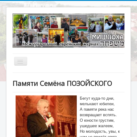
Включить/
выключить
навигацию
Главная
Памяти Семёна ПОЗОЙСКОГО
О журнале
Библиотека
Бегут куда-то дни,
мелькают юбилеи,
Наше кино
А памяти река нас
возвращает вспять.
Архивариус
О юности грустим,
ушедшее жалеем,
Актуальное интервью
Но молодость, увы, к
нам не придёт опять.