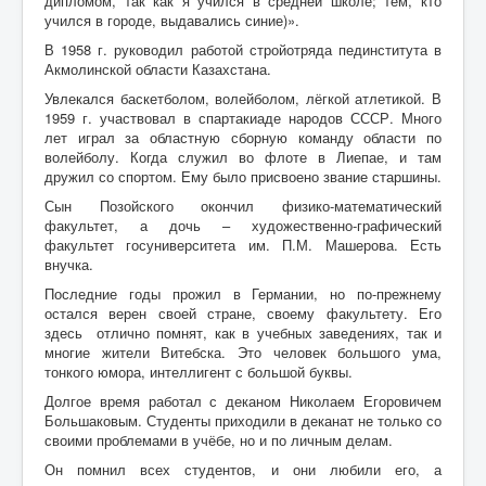
дипломом, так как я учился в средней школе; тем, кто
учился в городе, выдавались синие)».
Контакты
В 1958 г. руководил работой стройотряда пединститута в
Акмолинской области Казахстана.
Карта сайта
Увлекался баскетболом, волейболом, лёгкой атлетикой. В
Старо-Улановичское кладбище
1959 г. участвовал в спартакиаде народов СССР. Много
лет играл за областную сборную команду области по
Местечко Колышки, старинное еврейское
волейболу. Когда служил во флоте в Лиепае, и там
кладбище
дружил со спортом. Ему было присвоено звание старшины.
Сын Позойского окончил физико-математический
факультет, а дочь – художественно-графический
факультет госуниверситета им. П.М. Машерова. Есть
внучка.
Последние годы прожил в Германии, но по-прежнему
остался верен своей стране, своему факультету. Его
здесь отлично помнят, как в учебных заведениях, так и
многие жители Витебска. Это человек большого ума,
тонкого юмора, интеллигент с большой буквы.
Долгое время работал с деканом Николаем Егоровичем
Большаковым. Студенты приходили в деканат не только со
своими проблемами в учёбе, но и по личным делам.
Он помнил всех студентов, и они любили его, а