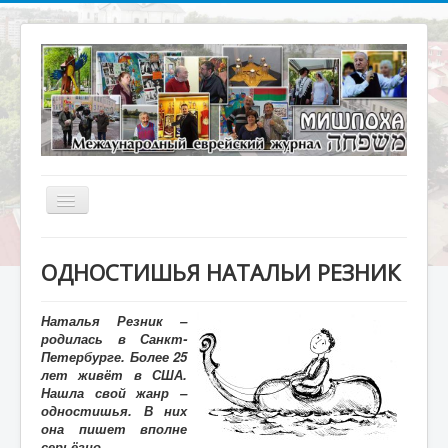
Включить/
выключить
навигацию
Главная
ОДНОСТИШЬЯ НАТАЛЬИ РЕЗНИК
О журнале
Библиотека
Наталья Резник –
родилась в Санкт-
Наше кино
Петербурге. Более 25
лет живёт в США.
Архивариус
Нашла свой жанр –
одностишья. В них
Актуальное интервью
она пишет вполне
серьёзно.