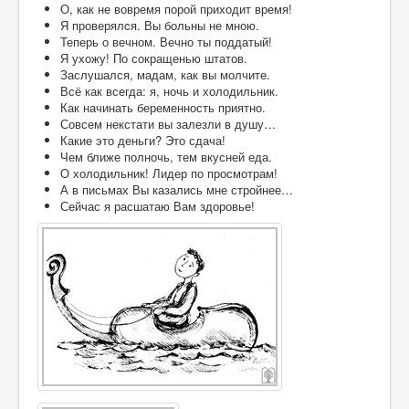
О, как не вовремя порой приходит время!
Я проверялcя. Вы больны не мною.
Контакты
Теперь о вечном. Вечно ты поддатый!
Я ухожу! По сокращенью штатов.
Карта сайта
Заслушался, мадам, как вы молчите.
Всё как всегда: я, ночь и холодильник.
Старо-Улановичское кладбище
Как начинать беременность приятно.
Местечко Колышки, старинное еврейское
Совсем некстати вы залезли в душу…
кладбище
Какие это деньги? Это сдача!
Чем ближе полночь, тем вкусней еда.
О холодильник! Лидер по просмотрам!
А в письмах Вы казались мне стройнее…
Сейчас я расшатаю Вам здоровье!