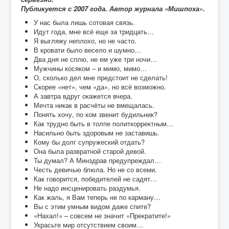
Воспоминания
Публикуется с 2007 года. Автор журнала
«
Мишпоха
»
.
Дети войны вспоминают
У нас была лишь сотовая связь.
Идут года, мне всё еще за тридцать…
Имя
Я выгляжу неплохо, но не часто.
В кровати было весело и шумно…
Ищу родных
Два дня не сплю, не ем уже три ночи…
Мужчины косяком – и мимо, мимо…
Литературная гостиная
О, сколько дел мне предстоит не сделать!
Скорее «нет», чем «да», но всё возможно.
Ликбез Мишпохи
А завтра вдруг окажется вчера.
Мечта никак в расчёты не вмещалась.
Чтобы это никогда не повторилось!
Понять хочу, по ком звенит будильник?
Как трудно быть в толпе политкорректным…
Память
Насильно быть здоровым не заставишь.
Почта Мишпохи
Кому бы долг супружеский отдать?
Она была развратной старой девой.
Родословная
Ты думал? А Минздрав предупреждал…
Честь девичью блюла. Но не со всеми.
Редакционный подвальчик
Как говорится, победителей не садят…
Не надо инсценировать раздумья.
Мартиролог
Как жаль, я Вам теперь не по карману…
Вы с этим умным видом даже спите?
Кухня Мишпохи
«Нахал!» – совсем не значит «Прекратите!»
Украсьте мир отсутствием своим…
Гостевая книга