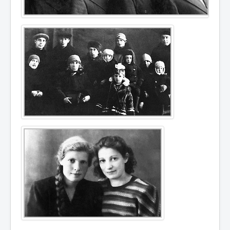
Контакты
Карта сайта
Старо-Улановичское кладбище
Местечко Колышки, старинное еврейское
кладбище