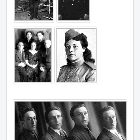
Воспоминания
Дети войны вспоминают
Имя
Ищу родных
Литературная гостиная
Ликбез Мишпохи
Чтобы это никогда не повторилось!
Память
Почта Мишпохи
Родословная
Редакционный подвальчик
Мартиролог
Кухня Мишпохи
Гостевая книга